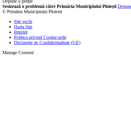
Depune o petiție
Sesizează o problemă către Primăria Municipiului Ploiești
Depun
© Primăria Municipiului Ploiesti
Site vechi
Harta Site
Imprint
Politica privind Cookie-urile
Declarație de Confidențialitate (UE)
Manage Consent