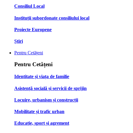
Consiliul Local
Instituții subordonate consiliului local
Proiecte Europene
Știri
Pentru Cetățeni
Pentru Cetățeni
Identitate și viața de familie
Asistență socială și servicii de sprijin
Locuire, urbanism și construcții
Mobilitate și trafic urban
Educație, sport și agrement