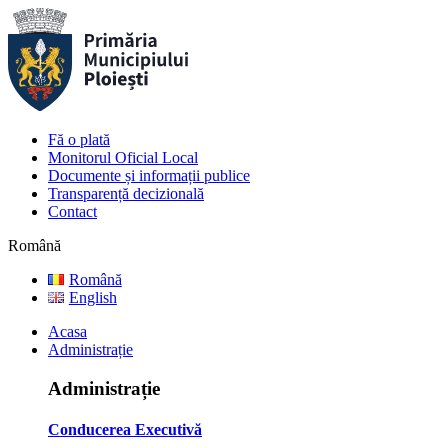
Fă o plată
Monitorul Oficial Local
Documente și informații publice
Transparență decizională
Contact
Română
Română
English
Acasa
Administrație
Administrație
Conducerea Executivă