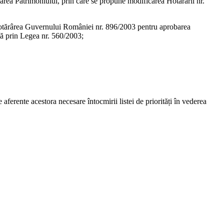
rea Patrimoniului, prin care se propune modificarea Hotărârii nr.
, Hotărârea Guvernului României nr. 896/2003 pentru aprobarea
tă prin Legea nr. 560/2003;
aferente acestora necesare întocmirii listei de priorități în vederea