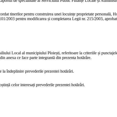
rtul de specialitate al Serviciului Public Finanțe Locale și Administra
cordat tinerilor pentru construirea unei locuințe proprietate personală
 101/2003 pentru modificarea și completarea Legii nr. 215/2003, aproba
ui Local al municipiului Ploiești, referitoare la criteriile și punctajele 
l din anexa ce face parte integrantă din prezenta hotărâre.
la îndeplinire prevederile prezentei hotărâri.
tință celor interesați prevederile prezentei hotărâri.