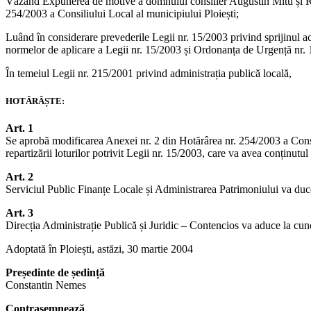
Văzând Expunerea de motive a domnului consilier Augustin Mitu și Rapo
254/2003 a Consiliului Local al municipiului Ploiești;
Luând în considerare prevederile Legii nr. 15/2003 privind sprijinul a
normelor de aplicare a Legii nr. 15/2003 și Ordonanța de Urgență nr.
În temeiul Legii nr. 215/2001 privind administrația publică locală,
HOTĂRĂȘTE:
Art. 1
Se aprobă modificarea Anexei nr. 2 din Hotărârea nr. 254/2003 a Consiliul
repartizării loturilor potrivit Legii nr. 15/2003, care va avea conținutu
Art. 2
Serviciul Public Finanțe Locale și Administrarea Patrimoniului va duce 
Art. 3
Direcția Administrație Publică și Juridic – Contencios va aduce la cunoș
Adoptată în Ploiești, astăzi, 30 martie 2004
Președinte de ședință
Constantin Nemes
Contrasemnează