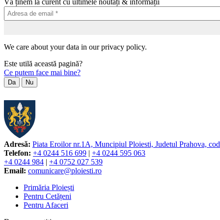
Vă ținem la curent cu ultimele noutăți & informații
We care about your data in our privacy policy.
Este utilă această pagină?
Ce putem face mai bine?
Da
Nu
Adresă:
Piata Eroilor nr.1A, Muncipiul Ploiesti, Judetul Prahova, co
Telefon:
+4 0244 516 699
|
+4 0244 595 063
+4 0244 984
|
+4 0752 027 539
Email:
comunicare@ploiesti.ro
Primăria Ploiești
Pentru Cetățeni
Pentru Afaceri