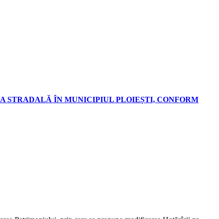
A STRADALĂ ÎN MUNICIPIUL PLOIEȘTI, CONFORM