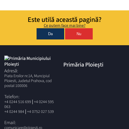
Este utilă această pagină?
Ce putem face mai bine?
Da
Nu
Primăria Ploiești
Adresă:
Piata Eroilor nr.1A, Muncipiul
Ploiesti, Judetul Prahova, cod
postal 100006
Telefon:
|
+4 0244 516 699
+4 0244 595
063
|
+4 0244 984
+4 0752 027 539
Email:
comunicare@ploiesti.ro