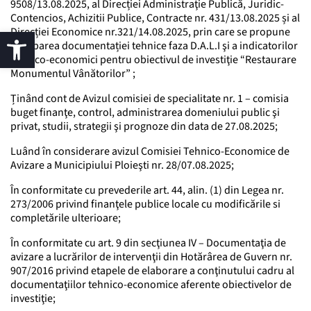
9508/13.08.2025, al Direcției Administraţie Publică, Juridic-
Contencios, Achizitii Publice, Contracte nr. 431/13.08.2025 și al
Direcției Economice nr.321/14.08.2025, prin care se propune
aprobarea documentației tehnice faza D.A.L.I şi a indicatorilor
tehnico-economici pentru obiectivul de investiţie “Restaurare
Monumentul Vânătorilor” ;
Ținând cont de Avizul comisiei de specialitate nr. 1 – comisia
buget finanţe, control, administrarea domeniului public şi
privat, studii, strategii şi prognoze din data de 27.08.2025;
Luând în considerare avizul Comisiei Tehnico-Economice de
Avizare a Municipiului Ploieşti nr. 28/07.08.2025;
În conformitate cu prevederile art. 44, alin. (1) din Legea nr.
273/2006 privind finanţele publice locale cu modificările si
completările ulterioare;
În conformitate cu art. 9 din secţiunea IV – Documentaţia de
avizare a lucrărilor de intervenţii din Hotărârea de Guvern nr.
907/2016 privind etapele de elaborare a conţinutului cadru al
documentaţiilor tehnico-economice aferente obiectivelor de
investiţie;