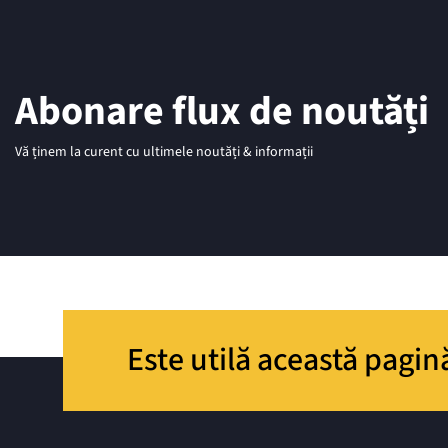
Abonare flux de noutăți
Vă ținem la curent cu ultimele noutăți & informații
Este utilă această pagin