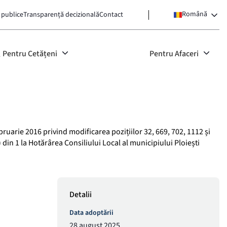
Română
 publice
Transparență decizională
Contact
Pentru Cetățeni
Pentru Afaceri
ebruarie 2016 privind modificarea pozițiilor 32, 669, 702, 1112 și
 9) din 1 la Hotărârea Consiliului Local al municipiului Ploiești
Detalii
Data adoptării
28 august 2025