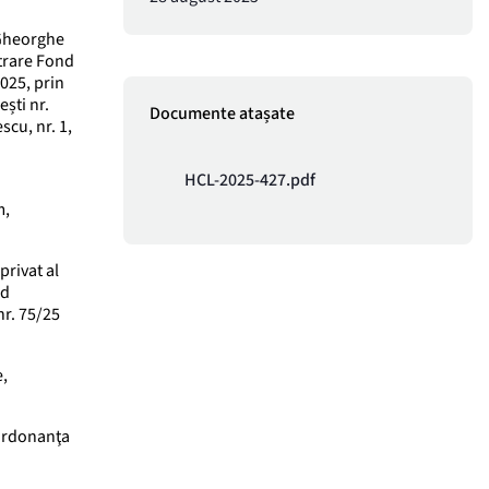
 Gheorghe
strare Fond
2025, prin
ști nr.
Documente atașate
scu, nr. 1,
HCL-2025-427.pdf
m,
privat al
nd
nr. 75/25
e,
in Ordonanţa