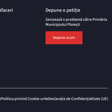
Afaceri
Depune o petiție
Sesizează o problemă către Primăria
Municipiului Ploiești
Depune acum
t
Politica privind Cookie-urile
Declarație de Confidențialitate (UE)