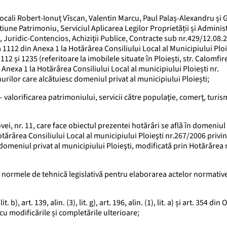
 locali Robert-Ionuț Vîscan, Valentin Marcu, Paul Palaș-Alexandru și
tiune Patrimoniu, Serviciul Aplicarea Legilor Proprietății și Admini
ă, Juridic-Contencios, Achiziţii Publice, Contracte sub nr.429/12.08.
 1112 din Anexa 1 la Hotărârea Consiliului Local al Municipiului Ploie
2 și 1235 (referitoare la imobilele situate în Ploiești, str. Calomfire
din Anexa 1 la Hotărârea Consiliului Local al municipiului Ploiești nr.
rilor care alcătuiesc domeniul privat al municipiului Ploiești;
– valorificarea patrimoniului, servicii către populaţie, comerţ, turis
vei, nr. 11, care face obiectul prezentei hotărâri se află în domeniul 
Hotărârea Consiliului Local al municipiului Ploieşti nr.267/2006 privi
domeniul privat al municipiului Ploieşti, modificată prin Hotărârea 
d normele de tehnică legislativă pentru elaborarea actelor normativ
lit. b), art. 139, alin. (3), lit. g), art. 196, alin. (1), lit. a) și art. 354 d
u modificările și completările ulterioare;