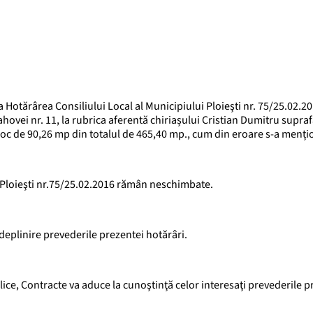
 Hotărârea Consiliului Local al Municipiului Ploieşti nr. 75/25.02.20
 Rahovei nr. 11, la rubrica aferentă chiriașului Cristian Dumitru supra
 loc de 90,26 mp din totalul de 465,40 mp., cum din eroare s-a menți
ui Ploieşti nr.75/25.02.2016 rămân neschimbate.
deplinire prevederile prezentei hotărâri.
blice, Contracte va aduce la cunoştinţă celor interesaţi prevederile p