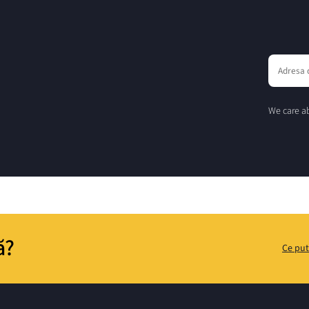
We care ab
ă?
Ce put