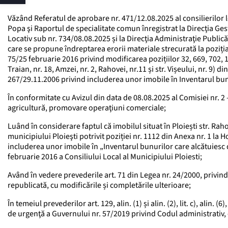
Văzând Referatul de aprobare nr. 471/12.08.2025 al consilierilor
Popa şi Raportul de specialitate comun înregistrat la Direcţia Ges
Locativ sub nr. 734/08.08.2025 și la Direcţia Administraţie Public
care se propune îndreptarea erorii materiale strecurată la poziția
75/25 februarie 2016 privind modificarea pozițiilor 32, 669, 702, 111
Traian, nr. 18, Amzei, nr. 2, Rahovei, nr.11 și str. Vișeului, nr. 9) 
267/29.11.2006 privind includerea unor imobile în Inventarul bunu
În conformitate cu Avizul din data de 08.08.2025 al Comisiei nr. 2 
agricultură, promovare operaţiuni comerciale;
Luând în considerare faptul că imobilul situat în Ploiești str. Raho
municipiului Ploieşti potrivit poziției nr. 1112 din Anexa nr. 1 la 
includerea unor imobile în „Inventarul bunurilor care alcătuiesc 
februarie 2016 a Consiliului Local al Municipiului Ploiesti;
Având în vedere prevederile art. 71 din Legea nr. 24/2000, privin
republicată, cu modificările și completările ulterioare;
În temeiul prevederilor art. 129, alin. (1) și alin. (2), lit. c), alin. (6), 
de urgenţă a Guvernului nr. 57/2019 privind Codul administrativ, c