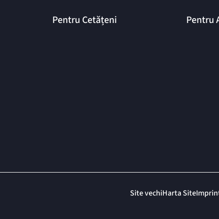
Pentru Cetățeni
Pentru 
Site vechi
Harta Site
Imprin