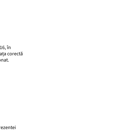
16, în
fața corectă
onat.
rezentei