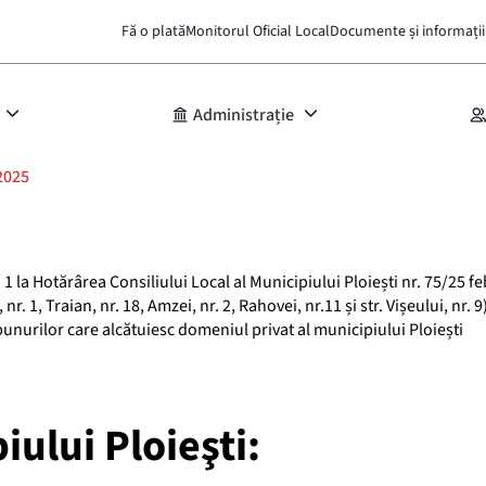
Fă o plată
Monitorul Oficial Local
Documente și informații
Administrație
2025
 1 la Hotărârea Consiliului Local al Municipiului Ploiești nr. 75/25 f
 nr. 1, Traian, nr. 18, Amzei, nr. 2, Rahovei, nr.11 și str. Vișeului, nr.
unurilor care alcătuiesc domeniul privat al municipiului Ploiești
iului Ploieşti: