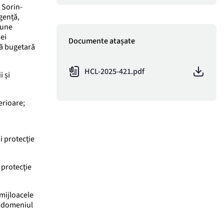
 Sorin-
gență,
iune
iei
Documente atașate
vă bugetară
HCL-2025-421.pdf
i și
erioare;
i protecţie
 protecţie
 mijloacele
în domeniul