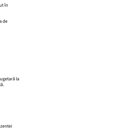
ut în
ța de
ugetară la
lă.
ezentei