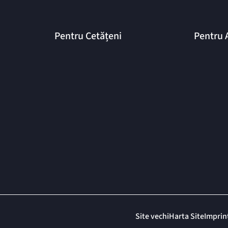
Pentru Cetățeni
Pentru 
Site vechi
Harta Site
Imprin