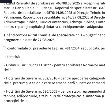
Văzând Referatul de aprobare nr. 463/08.08.2025 al viceprimarului
Marius Dan și DanielPuiu Neagu, Raportul de specialitate nr. 3648/
Raportul de specialitate nr. 9576/14.08.2025 al Direcției Tehnic-In
Patrimoniu, Raportul de specialitate nr. 346/27.08.2025 al Direcți
Administraţie Publică, JuridicContencios, Achiziții Publice, Con
pentru reparații capitale și dotarea cu echipamente a adăposturilo
Ținând cont de avizul Comisiei de specialitate nr. 1 – buget finanțe
prognoze din data de 27.08.2025;
În conformitate cu prevederile Legii nr. 481/2004, republicată, pri
În temeiul:
– Ordinului nr. 180/29.11.2022 – pentru aprobarea Normelor metod
civilă;
– Hotărârii de Guvern nr. 862/2016 – pentru aprobarea categoriilor
civilă, precum şi a celor la care se amenajează puncte de comandă
– Hotărârii de Guvern nr. 630/2005 – pentru stabilirea semnului di
tehnice, adăposturile, alte bunuri de protecție civilă, uniforma şi
protecţiei civile;