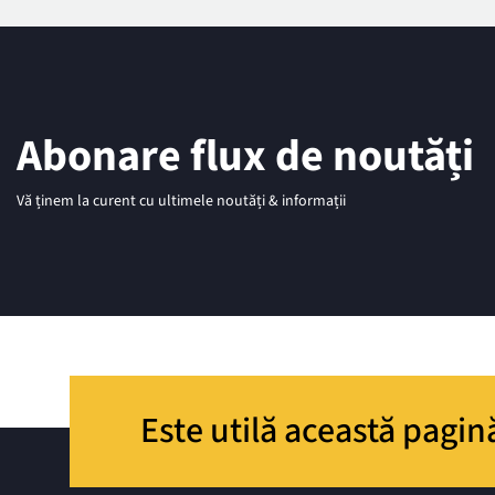
Abonare flux de noutăți
Vă ținem la curent cu ultimele noutăți & informații
Este utilă această pagin