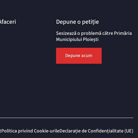
Afaceri
Depune o petiție
Sesizează o problemă către Primăria
Municipiului Ploiești
Depune acum
t
Politica privind Cookie-urile
Declarație de Confidențialitate (UE)