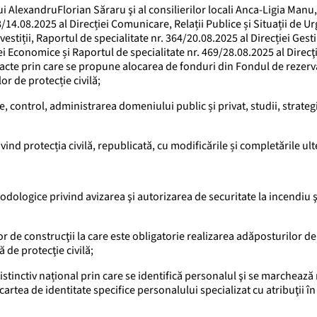
 AlexandruFlorian Săraru şi al consilierilor locali Anca-Ligia Manu,
14.08.2025 al Direcției Comunicare, Relații Publice și Situații de Ur
vestiții, Raportul de specialitate nr. 364/20.08.2025 al Direcției Gest
ei Economice și Raportul de specialitate nr. 469/28.08.2025 al Direcţ
tracte prin care se propune alocarea de fonduri din Fondul de rezer
r de protecție civilă;
, control, administrarea domeniului public și privat, studii, strategi
vind protecția civilă, republicată, cu modificările și completările ult
ologice privind avizarea şi autorizarea de securitate la incendiu ş
 de construcţii la care este obligatorie realizarea adăposturilor de
 de protecţie civilă;
stinctiv național prin care se identifică personalul şi se marchează
 cartea de identitate specifice personalului specializat cu atribuţii 