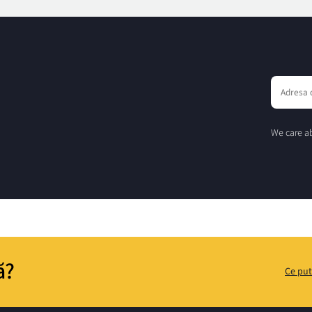
We care ab
ă?
Ce put