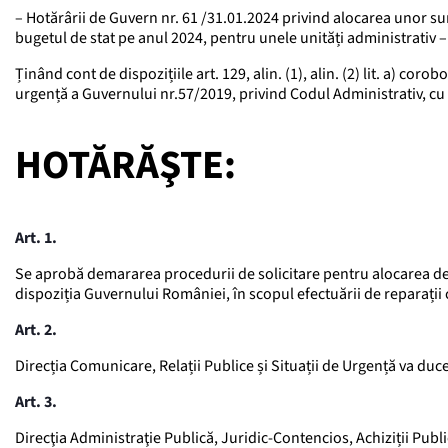
– Hotărârii de Guvern nr. 61 /31.01.2024 privind alocarea unor s
bugetul de stat pe anul 2024, pentru unele unități administrativ – 
Ținând cont de dispozițiile art. 129, alin. (1), alin. (2) lit. a) corobor
urgență a Guvernului nr.57/2019, privind Codul Administrativ, cu 
HOTĂRĂŞTE:
Art. 1.
Se aprobă demararea procedurii de solicitare pentru alocarea de 
dispoziția Guvernului României, în scopul efectuării de reparații 
Art. 2.
Direcția Comunicare, Relații Publice și Situații de Urgență va duce
Art. 3.
Direcţia Administraţie Publică, Juridic-Contencios, Achiziții Publ