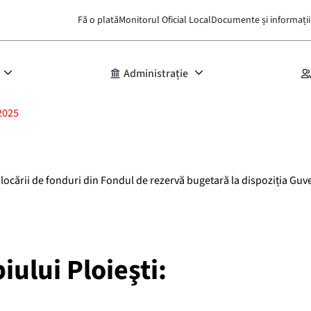
Fă o plată
Monitorul Oficial Local
Documente și informații
Administrație
2025
locării de fonduri din Fondul de rezervă bugetară la dispoziția Guv
iului Ploieşti: