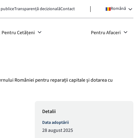
Română
 publice
Transparență decizională
Contact
Pentru Cetățeni
Pentru Afaceri
ernului României pentru reparații capitale și dotarea cu
Detalii
Data adoptării
28 august 2025