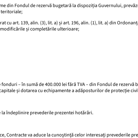
ume din Fondul de rezervă bugetară la dispoziția Guvernului, prevăz
teritoriale;
at cu art. 139, alin. (3), lit. a) și art. 196, alin. (1), lit. a) din Ordonan
modificările și completările ulterioare;
fonduri – în sumă de 400.000 lei fără TVA – din Fondul de rezervă b
capitale și dotarea cu echipamente a adăposturilor de protecție civi
 la îndeplinire prevederile prezentei hotǎrâri.
ice, Contracte va aduce la cunoştinţă celor interesaţi prevederile pr