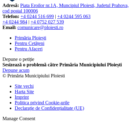
Adresă:
Piata Eroilor nr.1A, Muncipiul Ploiesti, Judetul Prahova,
cod postal 100006
Telefon:
+4 0244 516 699
|
+4 0244 595 063
+4 0244 984
|
+4 0752 027 539
Email:
comunicare@ploiesti.ro
Primăria Ploiești
Pentru Cetățeni
Pentru Afaceri
Depune o petiție
Sesizează o problemă către Primăria Municipiului Ploiești
Depune acum
© Primăria Municipiului Ploiesti
Site vechi
Harta Site
Imprint
Politica privind Cookie-urile
Declarație de Confidențialitate (UE)
Manage Consent