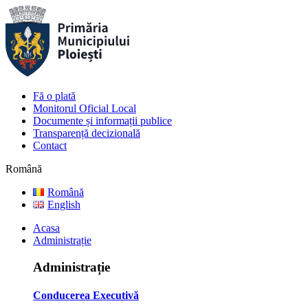
Fă o plată
Monitorul Oficial Local
Documente și informații publice
Transparență decizională
Contact
Română
Română
English
Acasa
Administrație
Administrație
Conducerea Executivă