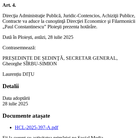
Art. 4.
Direcţia Administraţie Publică, Juridic-Contencios, Achiziţii Publice,
Contracte va aduce la cunoştinţă Direcţiei Economice şi Filarmonicii
„Paul Constantinescu” Ploieşti prezenta hotărâre.
Dată în Ploiești, astăzi, 28 iulie 2025
Contrasemnează:
PREȘEDINTE DE ȘEDINŢĂ, SECRETAR GENERAL,
Gheorghe SÎRBU-SIMION
Laurențiu DIȚU
Detalii
Data adoptării
28 iulie 2025
Documente atașate
HCL-2025-397-A.pdf
Fii la curent cu activitatea primăriei pe Social Media