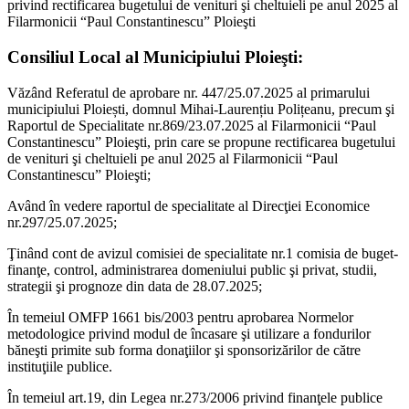
privind rectificarea bugetului de venituri şi cheltuieli pe anul 2025 al
Filarmonicii “Paul Constantinescu” Ploieşti
Consiliul Local al Municipiului Ploieşti:
Văzând Referatul de aprobare nr. 447/25.07.2025 al primarului
municipiului Ploiești, domnul Mihai-Laurențiu Polițeanu, precum şi
Raportul de Specialitate nr.869/23.07.2025 al Filarmonicii “Paul
Constantinescu” Ploieşti, prin care se propune rectificarea bugetului
de venituri şi cheltuieli pe anul 2025 al Filarmonicii “Paul
Constantinescu” Ploieşti;
Având în vedere raportul de specialitate al Direcţiei Economice
nr.297/25.07.2025;
Ţinând cont de avizul comisiei de specialitate nr.1 comisia de buget-
finanţe, control, administrarea domeniului public şi privat, studii,
strategii şi prognoze din data de 28.07.2025;
În temeiul OMFP 1661 bis/2003 pentru aprobarea Normelor
metodologice privind modul de încasare şi utilizare a fondurilor
băneşti primite sub forma donaţiilor şi sponsorizărilor de către
instituţiile publice.
În temeiul art.19, din Legea nr.273/2006 privind finanţele publice