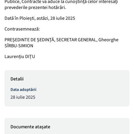
Publice, Contracte va aduce la cunoștinţă celor interesaţi
prevederile prezentei hotărâri.
Dată în Ploiești, astăzi, 28 iulie 2025
Contrasemnează:
PREȘEDINTE DE ȘEDINŢĂ, SECRETAR GENERAL, Gheorghe
SÎRBU-SIMION
Laurențiu DIȚU
Detalii
Data adoptării
28 iulie 2025
Documente atașate