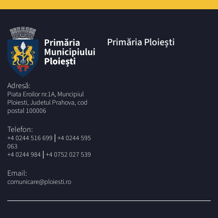
Primăria Ploiești
Adresă:
Piata Eroilor nr.1A, Muncipiul
Ploiesti, Judetul Prahova, cod
postal 100006
Telefon:
|
+4 0244 516 699
+4 0244 595
063
|
+4 0244 984
+4 0752 027 539
Email:
comunicare@ploiesti.ro