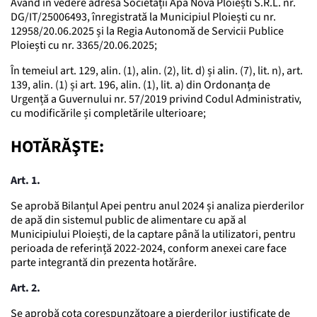
Având în vedere adresa Societății Apa Nova Ploiești S.R.L. nr.
DG/IT/25006493, înregistrată la Municipiul Ploiești cu nr.
12958/20.06.2025 și la Regia Autonomă de Servicii Publice
Ploiești cu nr. 3365/20.06.2025;
În temeiul art. 129, alin. (1), alin. (2), lit. d) și alin. (7), lit. n), art.
139, alin. (1) și art. 196, alin. (1), lit. a) din Ordonanța de
Urgență a Guvernului nr. 57/2019 privind Codul Administrativ,
cu modificările și completările ulterioare;
HOTĂRĂŞTE:
Art. 1.
Se aprobă Bilanțul Apei pentru anul 2024 și analiza pierderilor
de apă din sistemul public de alimentare cu apă al
Municipiului Ploiești, de la captare până la utilizatori, pentru
perioada de referință 2022-2024, conform anexei care face
parte integrantă din prezenta hotărâre.
Art. 2.
Se aprobă cota corespunzătoare a pierderilor justificate de