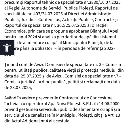
precum și Raportul tehnic de specialitate nr.3880/16.07.2025
al Regiei Autonome de Servicii Publice Ploiești, Raportul de
specialitate nr. 403/24.07.2025 al Direcției Administrație
Publică, Juridic – Contencios, Achiziții Publice, Contracte și
Raportul de specialitate nr. 302/25.07.2025 al Direcției
Economice, prin care se propune aprobarea Bilanțului Apei
pentru anul 2024 și analiza pierderilor de apă din sistemul
public de alimentare cu apă al Municipiului Ploiești, de la
captare până la utilizatori – în perioada de referință 2022-
2024;
Ținând cont de Avizul Comisiei de specialitate nr. 3 – Comisia
pentru utilități publice, calitatea vieții și protecția mediului din
data de .25.07.2025 și de Avizul Comisiei de specialitate nr.7 –
Comisia juridică, ordine publică, petiții și reclamații din data
de 28.07.2025;
Având în vedere prevederile Contractului de Concesiune
încheiat cu operatorul Apa Nova Ploiești S.R.L. în 14.06.2000
privind gestiunea serviciului public de alimentare cu apă și a
serviciului de canalizare în Municipiul Ploiești, cât și a Art. 13
din Actul Adițional nr.4 al acestuia;