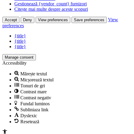
Gestionează {vendor_count} furnizori
Citește mai multe despre aceste scopuri
View
Accept
Deny
View preferences
Save preferences
preferences
{title}
{title}
{title}
Manage consent
Accessibility
Mărește textul
Micșorează textul
Tonuri de gri
Contrast mare
Contrast negativ
Fundal luminos
Subliniaza link
Dyslexic
Resetează