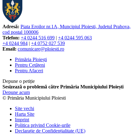
Adresă:
Piata Eroilor nr.1A, Muncipiul Ploiesti, Judetul Prahova,
cod postal 100006
Telefon:
+4 0244 516 699
|
+4 0244 595 063
+4 0244 984
|
+4 0752 027 539
Email:
comunicare@ploiesti.ro
Primăria Ploiești
Pentru Cetățeni
Pentru Afaceri
Depune o petiție
Sesizează o problemă către Primăria Municipiului Ploiești
Depune acum
© Primăria Municipiului Ploiesti
Site vechi
Harta Site
Imprint
Politica privind Cookie-urile
Declarație de Confidențialitate (UE)