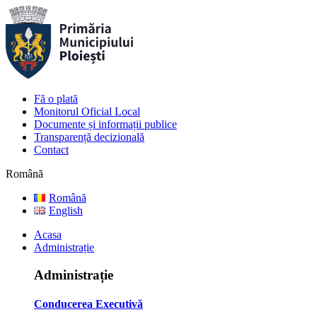
Fă o plată
Monitorul Oficial Local
Documente și informații publice
Transparență decizională
Contact
Română
Română
English
Acasa
Administrație
Administrație
Conducerea Executivă