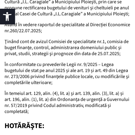
Cultură „I.L. Caragiale” a Municipiului Ploieşti, prin care se
propune rectificarea bugetului de venituri şi cheltuieli pe anul
2025 al Casei de Cultură „I.L.Caragiale” a Municipiului Ploieşti;
Având în vedere raportul de specialitate al Direcției Economice
nr.260/22.07.2025;
Ţinând cont de avizul Comisiei de specialitate nr.1, comisia de
buget finanţe, control, administrarea domeniului public şi
privat, studii, strategii şi prognoze din data de 25.07.2025;
În conformitate cu prevederile Legii nr. 9/2025 – Legea
bugetului de stat pe anul 2025 și ale art. 19 și art. 49 din Legea
nr. 273/2006 privind finanţele publice locale, cu modificările şi
completările ulterioare;
În temeiul art. 129, alin. (4), lit. a) şi art. 139, alin. (3), lit. a) și
art. 196, alin. (1), lit. a) din Ordonanța de urgență a Guvernului
nr. 57/2019 privind Codul administrativ, modificată și
completată;
HOTĂRĂŞTE: