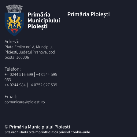
Primăria Ploiești
Adresă:
Piata Eroilor nr.1A, Muncipiul
Ploiesti, Judetul Prahova, cod
postal 100006
Telefon:
|
+4 0244 516 699
+4 0244 595
063
|
+4 0244 984
+4 0752 027 539
Email:
comunicare@ploiesti.ro
© Primăria Municipiului Ploiesti
Site vechi
Harta Site
Imprint
Politica privind Cookie-urile