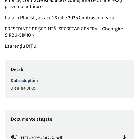
Publice, Contracte va aduce la cunoştinţă celor interesaţi
prezenta hotărâre.
Dată în Ploiești, astăzi, 28 iulie 2025 Contrasemnează:
PREȘEDINTE DE ȘEDINŢĂ, SECRETAR GENERAL, Gheorghe
SÎRBU-SIMION
Laurențiu DIȚU
Detalii
Data adoptării
28 iulie 2025
Documente atașate
HCL-2025-342-A.pdf