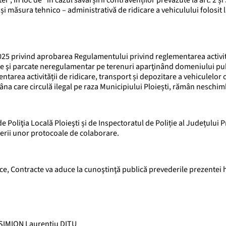
i”, în loc de ”în cazul săvârșirii contravenților prevăzute la art. 2 și
i măsura tehnico – administrativă de ridicare a vehiculului folosit 
.2025 privind aprobarea Regulamentului privind reglementarea activit
nate şi parcate neregulamentar pe terenuri aparţinând domeniului pub
ntarea activității de ridicare, transport și depozitare a vehiculelor 
âna care circulă ilegal pe raza Municipiului Ploiești, rămân neschim
e Poliţia Locală Ploieşti și de Inspectoratul de Poliție al Județului 
ierii unor protocoale de colaborare.
ice, Contracte va aduce la cunoştinţă publică prevederile prezentei 
SIMION Laurențiu DIȚU