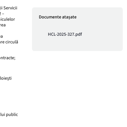
i Servicii
2 –
Documente atașate
hiculelor
area
HCL-2025-327.pdf
ea
re circulă
ontracte;
loieşti
lui public