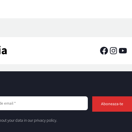
ia
out your data in our privacy policy.