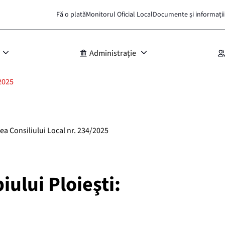
Fă o plată
Monitorul Oficial Local
Documente și informații
Administrație
2025
rea Consiliului Local nr. 234/2025
iului Ploieşti: