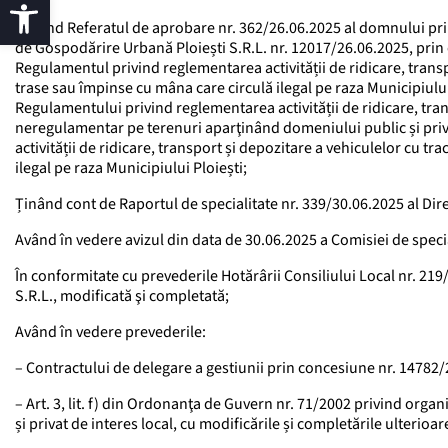
Văzând Referatul de aprobare nr. 362/26.06.2025 al domnului prima
de Gospodărire Urbană Ploiești S.R.L. nr. 12017/26.06.2025, prin 
Regulamentul privind reglementarea activității de ridicare, trans
trase sau împinse cu mâna care circulă ilegal pe raza Municipiulu
Regulamentului privind reglementarea activității de ridicare, tran
neregulamentar pe terenuri aparţinând domeniului public și priva
activității de ridicare, transport și depozitare a vehiculelor cu 
ilegal pe raza Municipiului Ploiești;
Ținând cont de Raportul de specialitate nr. 339/30.06.2025 al Dire
Având în vedere avizul din data de 30.06.2025 a Comisiei de speciali
În conformitate cu prevederile Hotărârii Consiliului Local nr. 219
S.R.L., modificată şi completată;
Având în vedere prevederile:
– Contractului de delegare a gestiunii prin concesiune nr. 14782/
– Art. 3, lit. f) din Ordonanţa de Guvern nr. 71/2002 privind orga
și privat de interes local, cu modificările și completările ulterioar