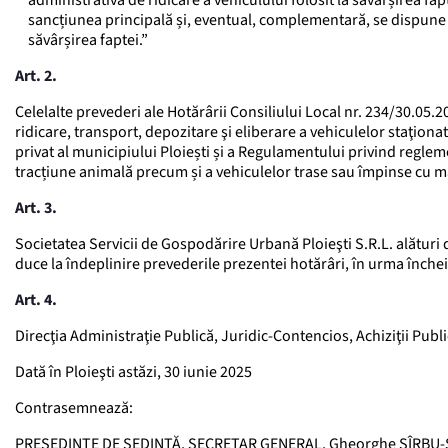
administrativă de ridicare a vehiculului folosit la săvârșirea fapte
sancțiunea principală și, eventual, complementară, se dispune ș
săvârșirea faptei.”
Art. 2.
Celelalte prevederi ale Hotărârii Consiliului Local nr. 234/30.05
ridicare, transport, depozitare şi eliberare a vehiculelor staţio
privat al municipiului Ploiești și a Regulamentului privind regleme
tracțiune animală precum și a vehiculelor trase sau împinse cu m
Art. 3.
Societatea Servicii de Gospodărire Urbană Ploieşti S.R.L. alături d
duce la îndeplinire prevederile prezentei hotărâri, în urma înche
Art. 4.
Direcţia Administraţie Publică, Juridic-Contencios, Achiziţii Publ
Dată în Ploieşti astăzi, 30 iunie 2025
Contrasemnează:
PREŞEDINTE DE ŞEDINŢĂ, SECRETAR GENERAL, Gheorghe SÎRBU-