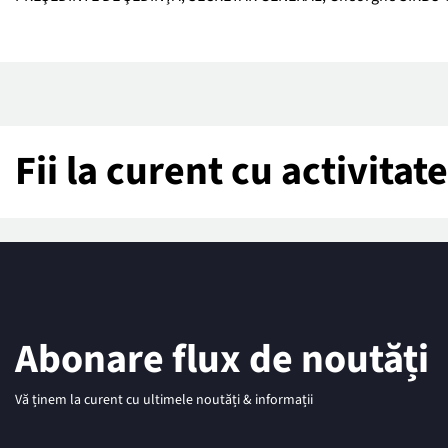
Fii la curent cu activita
Abonare flux de noutăți
Vă ținem la curent cu ultimele noutăți & informații