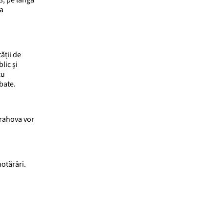
 3, pe lângă
la
ății de
lic și
cu
bate.
Prahova vor
hotărâri.