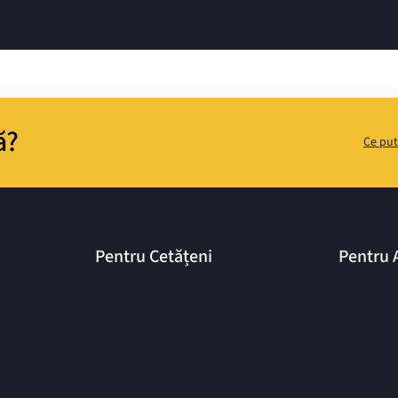
ă?
Ce put
Pentru Cetățeni
Pentru 