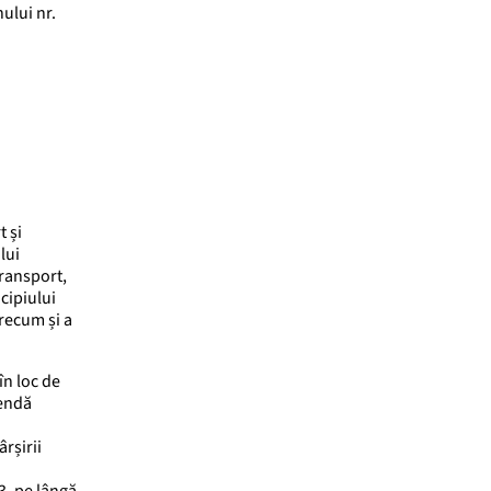
nului nr.
t și
lui
transport,
cipiului
precum și a
în loc de
mendă
rșirii