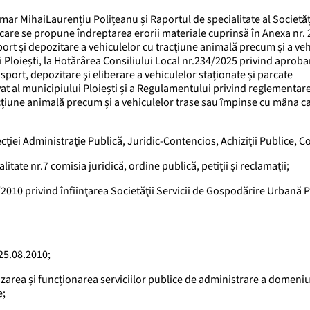
r MihaiLaurențiu Polițeanu și Raportul de specialitate al Societăți
care se propune îndreptarea erorii materiale cuprinsă în Anexa nr. 
port și depozitare a vehiculelor cu tracțiune animală precum și a ve
i Ploiești, la Hotărârea Consiliului Local nr.234/2025 privind aprob
sport, depozitare şi eliberare a vehiculelor staţionate şi parcate
t al municipiului Ploiești și a Regulamentului privind reglementar
tracțiune animală precum și a vehiculelor trase sau împinse cu mâna ca
cției Administrație Publică, Juridic-Contencios, Achiziții Publice, C
tate nr.7 comisia juridică, ordine publică, petiţii şi reclamații;
/2010 privind înfiinţarea Societăţii Servicii de Gospodărire Urbană P
25.08.2010;
nizarea și funcționarea serviciilor publice de administrare a domeniu
e;