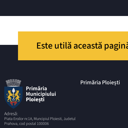
Este utilă această pagin
Primăria Ploiești
Adresă:
Piata Eroilor nr.1A, Muncipiul Ploiesti, Judetul
Prahova, cod postal 100006