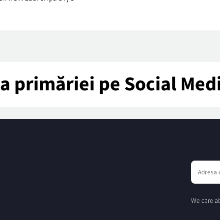
tea primăriei pe Social Med
We care ab