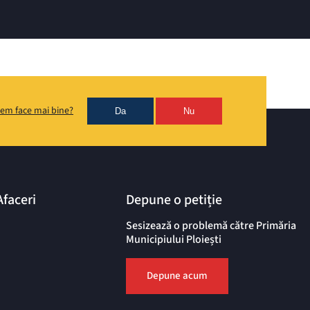
em face mai bine?
Da
Nu
Afaceri
Depune o petiție
Sesizează o problemă către Primăria
Municipiului Ploiești
Depune acum