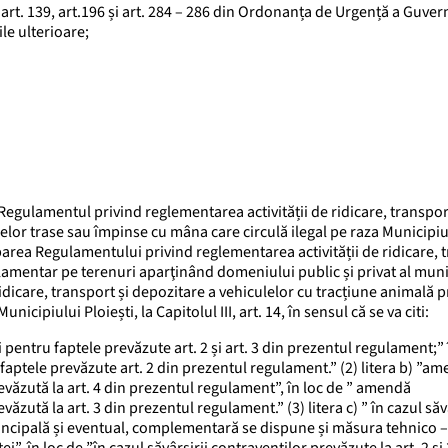
 – e), art. 139, art.196 și art. 284 – 286 din Ordonanța de Urgență a Guver
le ulterioare;
Regulamentul privind reglementarea activității de ridicare, transpor
elor trase sau împinse cu mâna care circulă ilegal pe raza Municipiu
barea Regulamentului privind reglementarea activității de ridicare, 
ulamentar pe terenuri aparţinând domeniului public și privat al muni
ridicare, transport și depozitare a vehiculelor cu tracțiune animală 
cipiului Ploiești, la Capitolul III, art. 14, în sensul că se va citi:
pentru faptele prevăzute art. 2 și art. 3 din prezentul regulament;” 
aptele prevăzute art. 2 din prezentul regulament.” (2) litera b) ”a
evăzută la art. 4 din prezentul regulament”, în loc de ” amendă
zută la art. 3 din prezentul regulament.” (3) litera c) ” în cazul săvâ
 principală și eventual, complementară se dispune și măsura tehnico –