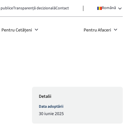
Română
 publice
Transparență decizională
Contact
Pentru Cetățeni
Pentru Afaceri
Detalii
Data adoptării
30 iunie 2025