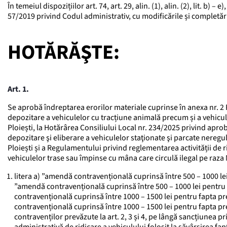
În temeiul dispozițiilor art. 74, art. 29, alin. (1), alin. (2), lit. b)
57/2019 privind Codul administrativ, cu modificările și completări
HOTĂRĂŞTE:
Art. 1.
Se aprobă îndreptarea erorilor materiale cuprinse în anexa nr. 2 
depozitare a vehiculelor cu tracțiune animală precum și a vehicul
Ploiești, la Hotărârea Consiliului Local nr. 234/2025 privind apro
depozitare şi eliberare a vehiculelor staţionate şi parcate nereg
Ploiești și a Regulamentului privind reglementarea activității de 
vehiculelor trase sau împinse cu mâna care circulă ilegal pe raza Muni
litera a) ”amendă contravențională cuprinsă între 500 – 1000 lei 
”amendă contravențională cuprinsă între 500 – 1000 lei pentru f
contravențională cuprinsă între 1000 – 1500 lei pentru fapta pr
contravențională cuprinsă între 1000 – 1500 lei pentru fapta prevă
contravenților prevăzute la art. 2, 3 și 4, pe lângă sancțiunea