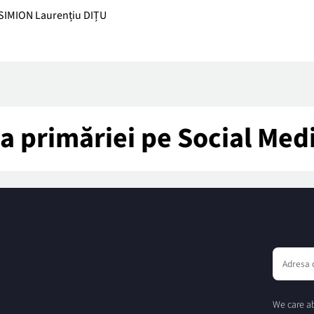
SIMION Laurențiu DIȚU
tea primăriei pe Social Med
We care ab