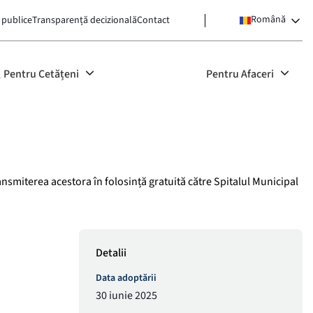
Română
 publice
Transparență decizională
Contact
Pentru Cetățeni
Pentru Afaceri
nsmiterea acestora în folosință gratuită către Spitalul Municipal
Detalii
Data adoptării
30 iunie 2025