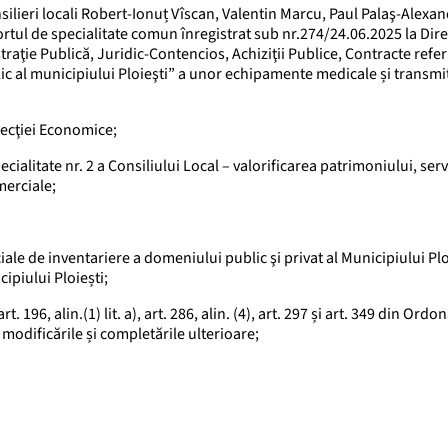
ilieri locali Robert-Ionuț Vîscan, Valentin Marcu, Paul Palaş-Alexan
ul de specialitate comun înregistrat sub nr.274/24.06.2025 la Dire
raţie Publică, Juridic-Contencios, Achiziţii Publice, Contracte referi
lic al municipiului Ploieşti” a unor echipamente medicale și transmi
recţiei Economice;
ialitate nr. 2 a Consiliului Local – valorificarea patrimoniului, servi
merciale;
ale de inventariere a domeniului public şi privat al Municipiului Plo
ipiului Ploiești;
 art. 196, alin.(1) lit. a), art. 286, alin. (4), art. 297 și art. 349 din Ord
modificările și completările ulterioare;