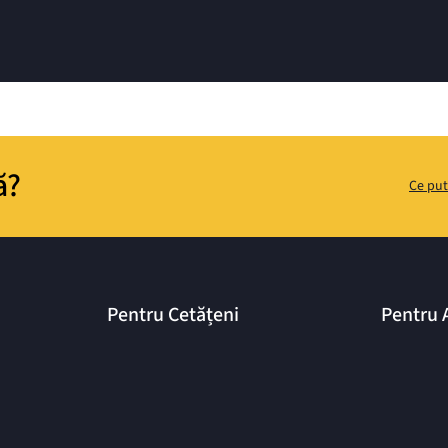
ă?
Ce put
Pentru Cetățeni
Pentru 