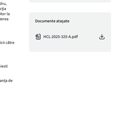
dru,
cţia
tor la
terea
Documente atașate
HCL-2025-325-A.pdf
cii către
iesti
onanţa de