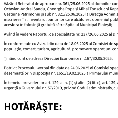
Văzând Referatul de aprobare nr. 361/25.06.2025 al domnilor cons
Octavian-Andrei Sandu, Gheorghe Popa și Mihai Tonsciuc și Raport
Gestiune Patrimoniu și sub nr. 321/25.06.2025 la Direcţia Administ
înscrierea în „Inventarul bunurilor care alcătuiesc domeniul pub
acestora în folosință gratuită către Spitalul Municipal Ploiești;
Având în vedere Raportul de specialitate nr. 237/26.06.2025 al Di
În conformitate cu Avizul din data de 18.06.2025 al Comisiei de spec
populaţie, comerţ, turism, agricultură, promovare operaţiuni co
Ţinând cont de adresa Directiei Economice nr.167/30.05.2025;
Potrivit Procesului-verbal din data de 24.06.2025 al Comisiei speci
desemnată prin Dispoziția nr. 1651/19.02.2025 a Primarului munic
În temeiul prevederilor art. 129, alin. (1) și alin. (2) lit. c), art. 139,
urgenţă a Guvernului nr. 57/2019, privind Codul administrativ, cu 
HOTĂRĂŞTE: