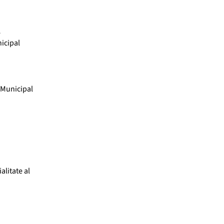
e
nicipal
 Municipal
.
alitate al