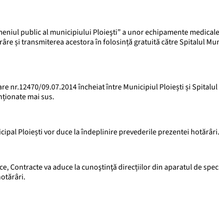
meniul public al municipiului Ploieşti” a unor echipamente medical
râre și transmiterea acestora în folosință gratuită către Spitalul Mu
e nr.12470/09.07.2014 încheiat între Municipiul Ploiești și Spitalul
nționate mai sus.
ipal Ploiești vor duce la îndeplinire prevederile prezentei hotărâri
ce, Contracte va aduce la cunoştinţă direcțiilor din aparatul de speci
hotărâri.