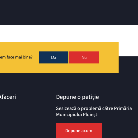
em face mai bine?
Da
Nu
Afaceri
Depune o petiție
Sesizează o problemă către Primăria
Municipiului Ploiești
Depune acum