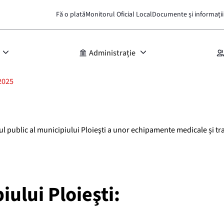
Fă o plată
Monitorul Oficial Local
Documente și informații
Administrație
2025
ul public al municipiului Ploieşti a unor echipamente medicale și tra
iului Ploieşti: