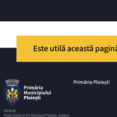
Este utilă această pagin
Primăria Ploiești
Adresă:
Piata Eroilor nr.1A, Muncipiul Ploiesti, Judetul