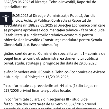
6628/28.05.2025 al Direcției Tehnic-Investiții, Raportul de
specialitate nr.
273/29.05.2025 al Direcţiei Administraţie Publică, Juridic
Contencios, Achiziţii Publice, Contracte şi Raportul de
specialitate nr. 188/28.05.2025 al Direcţiei Economice prin care
se propune aprobarea documentaţiei tehnice – faza Studiu de
Fezabilitate şi a indicatorilor tehnico-economici pentru
obiectivul de investiţie «Construcţie modulară pentru Școala
Gimnazială „I. A. Bassarabescu”»;
ţinând cont de avizul Comisiei de specialitate nr. 1 – comisia de
buget finanțe, control, administrarea domeniului public şi
privat, studii, strategii şi prognoze din data de 29.05.2025;
având în vedere avizul Comisiei Tehnico-Economice de Avizare
a Municipiului Ploieşti nr. 17/29.05.2025;
în conformitate cu prevederile art. 44 alin. (1) din Legea nr.
273/2006 privind finantele publice locale;
în conformitate cu art. 7 din secţiunea III – studiu de
fezabilitate din Hotărârea de Guvern nr. 907/2016 privind
etapele de elaborare a conținutului cadru al documentațiilor