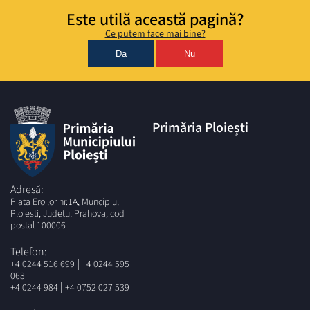
Este utilă această pagină?
Ce putem face mai bine?
Da
Nu
Primăria Ploiești
Adresă:
Piata Eroilor nr.1A, Muncipiul
Ploiesti, Judetul Prahova, cod
postal 100006
Telefon:
|
+4 0244 516 699
+4 0244 595
063
|
+4 0244 984
+4 0752 027 539