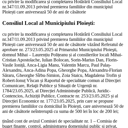
cu privire la modificarea și completarea Hotărârii Consiliului Local
nr.347/11.09.2013 privind premierea familiilor din municipiul
Ploiești care aniversează 50 de ani de căsătorie
Consiliul Local al Municipiului Ploieşti:
cu privire la modificarea și completarea Hotărârii Consiliului Local
nr.347/11.09.2013 privind premierea familiilor din municipiul
Ploiești care aniversează 50 de ani de căsătorie văzând Referatul de
aprobare nr. 273/23.05.2025 al Primarului Municipiului Ploieşti,
domnul Mihai – Laurențiu Polițeanu și al consilierilor locali Mihai-
Cristian Apostolache, Iulian Bolocan, Sorin-Marius Dan, Florin-
Vasile Ioniță, Anca-Ligia Manu, Valentin Marcu, Paul Palaș-
Alexandru, Anca-Adina Popa, Gheorghe Popa, Alexandru-Florian
Săraru, Gheorghe Sîrbu-Simion, Zoia Staicu, Magdalena Trofin și
Robert-Ionuț Vîscan și Raportul de specialitate comun al Direcţiei
Comunicare, Relaţii Publice și Situații de Urgență nr.
1784/23.05.2025, al Direcției Administrație Publică, Juridic-
Contencios, Achiziții Publice, Contracte nr. 253/23.05.2025 și al
Direcției Economice nr. 177/23.05.2025, prin care se propune
premierea familiilor cu domiciliul în Ploiești, care aniversează 50 de
ani de căsătorie neîntreruptă cu suma de 500 lei în loc de 200 lei;
ținând cont de avizul Comisiei de specialitate nr. 1 – Comisia de
buget finanțe, control, administrarea domeniului public și privat,