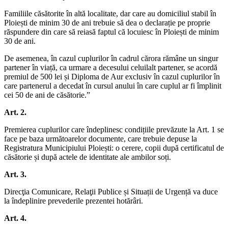
Familiile căsătorite în altă localitate, dar care au domiciliul stabil în
Ploiești de minim 30 de ani trebuie să dea o declarație pe proprie
răspundere din care să reiasă faptul că locuiesc în Ploiești de minim
30 de ani.
De asemenea, în cazul cuplurilor în cadrul cărora rămâne un singur
partener în viață, ca urmare a decesului celuilalt partener, se acordă
premiul de 500 lei și Diploma de Aur exclusiv în cazul cuplurilor în
care partenerul a decedat în cursul anului în care cuplul ar fi împlinit
cei 50 de ani de căsătorie.”
Art. 2.
Premierea cuplurilor care îndeplinesc condițiile prevăzute la Art. 1 se
face pe baza următoarelor documente, care trebuie depuse la
Registratura Municipiului Ploiești: o cerere, copii după certificatul de
căsătorie și după actele de identitate ale ambilor soți.
Art. 3.
Direcţia Comunicare, Relaţii Publice și Situații de Urgență va duce
la îndeplinire prevederile prezentei hotărâri.
Art. 4.