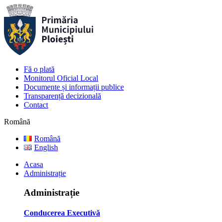
Fă o plată
Monitorul Oficial Local
Documente și informații publice
Transparență decizională
Contact
Română
Română
English
Acasa
Administrație
Administrație
Conducerea Executivă