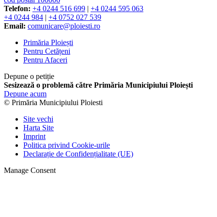
Telefon:
+4 0244 516 699
|
+4 0244 595 063
+4 0244 984
|
+4 0752 027 539
Email:
comunicare@ploiesti.ro
Primăria Ploiești
Pentru Cetățeni
Pentru Afaceri
Depune o petiție
Sesizează o problemă către Primăria Municipiului Ploiești
Depune acum
© Primăria Municipiului Ploiesti
Site vechi
Harta Site
Imprint
Politica privind Cookie-urile
Declarație de Confidențialitate (UE)
Manage Consent