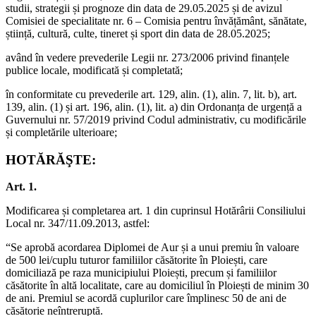
studii, strategii și prognoze din data de 29.05.2025 și de avizul
Comisiei de specialitate nr. 6 – Comisia pentru învățământ, sănătate,
știință, cultură, culte, tineret și sport din data de 28.05.2025;
având în vedere prevederile Legii nr. 273/2006 privind finanțele
publice locale, modificată și completată;
în conformitate cu prevederile art. 129, alin. (1), alin. 7, lit. b), art.
139, alin. (1) și art. 196, alin. (1), lit. a) din Ordonanța de urgență a
Guvernului nr. 57/2019 privind Codul administrativ, cu modificările
și completările ulterioare;
HOTĂRĂŞTE:
Art. 1.
Modificarea și completarea art. 1 din cuprinsul Hotărârii Consiliului
Local nr. 347/11.09.2013, astfel:
“Se aprobă acordarea Diplomei de Aur și a unui premiu în valoare
de 500 lei/cuplu tuturor familiilor căsătorite în Ploiești, care
domiciliază pe raza municipiului Ploiești, precum și familiilor
căsătorite în altă localitate, care au domiciliul în Ploiești de minim 30
de ani. Premiul se acordă cuplurilor care împlinesc 50 de ani de
căsătorie neîntreruptă.