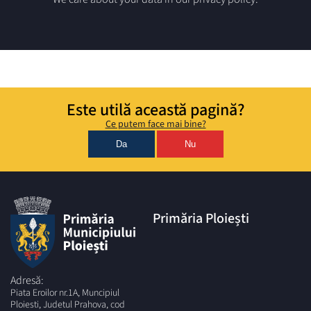
Este utilă această pagină?
Ce putem face mai bine?
Da
Nu
Primăria Ploiești
Adresă:
Piata Eroilor nr.1A, Muncipiul
Ploiesti, Judetul Prahova, cod