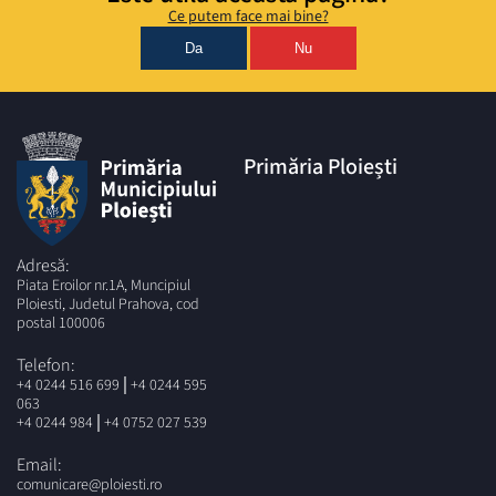
Ce putem face mai bine?
Da
Nu
Primăria Ploiești
Adresă:
Piata Eroilor nr.1A, Muncipiul
Ploiesti, Judetul Prahova, cod
postal 100006
Telefon:
|
+4 0244 516 699
+4 0244 595
063
|
+4 0244 984
+4 0752 027 539
Email:
comunicare@ploiesti.ro