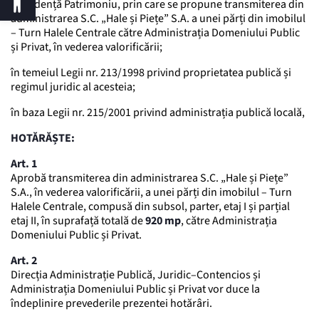
și Evidență Patrimoniu, prin care se propune transmiterea din
administrarea S.C. „Hale și Piețe” S.A. a unei părți din imobilul
– Turn Halele Centrale către Administrația Domeniului Public
și Privat, în vederea valorificării;
în temeiul Legii nr. 213/1998 privind proprietatea publică și
regimul juridic al acesteia;
în baza Legii nr. 215/2001 privind administrația publică locală,
HOTĂRĂȘTE:
Art. 1
Aprobă transmiterea din administrarea S.C. „Hale și Piețe”
S.A., în vederea valorificării, a unei părți din imobilul – Turn
Halele Centrale, compusă din subsol, parter, etaj I și parțial
etaj II, în suprafață totală de
920 mp
, către Administrația
Domeniului Public și Privat.
Art. 2
Direcția Administrație Publică, Juridic–Contencios și
Administrația Domeniului Public și Privat vor duce la
îndeplinire prevederile prezentei hotărâri.