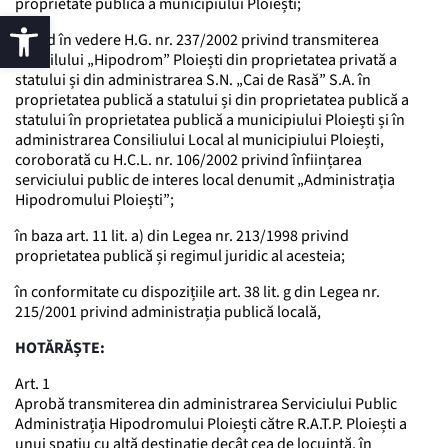
proprietate publică a municipiului Ploiești;
având în vedere H.G. nr. 237/2002 privind transmiterea
imobilului „Hipodrom” Ploiești din proprietatea privată a
statului și din administrarea S.N. „Cai de Rasă” S.A. în
proprietatea publică a statului și din proprietatea publică a
statului în proprietatea publică a municipiului Ploiești și în
administrarea Consiliului Local al municipiului Ploiești,
coroborată cu H.C.L. nr. 106/2002 privind înființarea
serviciului public de interes local denumit „Administrația
Hipodromului Ploiești”;
în baza art. 11 lit. a) din Legea nr. 213/1998 privind
proprietatea publică și regimul juridic al acesteia;
în conformitate cu dispozițiile art. 38 lit. g din Legea nr.
215/2001 privind administrația publică locală,
HOTĂRĂȘTE:
Art. 1
Aprobă transmiterea din administrarea Serviciului Public
Administrația Hipodromului Ploiești către R.A.T.P. Ploiești a
unui spațiu cu altă destinație decât cea de locuință, în