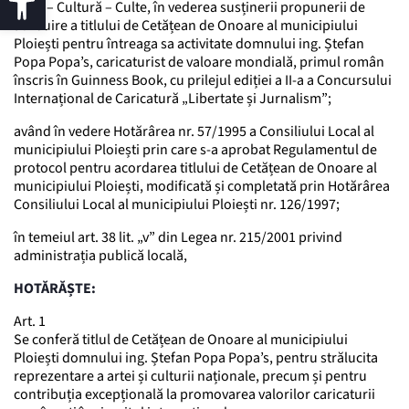
Școli – Cultură – Culte, în vederea susținerii propunerii de
atribuire a titlului de Cetățean de Onoare al municipiului
Ploiești pentru întreaga sa activitate domnului ing. Ștefan
Popa Popa’s, caricaturist de valoare mondială, primul român
înscris în Guinness Book, cu prilejul ediției a II-a a Concursului
Internațional de Caricatură „Libertate și Jurnalism”;
având în vedere Hotărârea nr. 57/1995 a Consiliului Local al
municipiului Ploiești prin care s-a aprobat Regulamentul de
protocol pentru acordarea titlului de Cetățean de Onoare al
municipiului Ploiești, modificată și completată prin Hotărârea
Consiliului Local al municipiului Ploiești nr. 126/1997;
în temeiul art. 38 lit. „v” din Legea nr. 215/2001 privind
administrația publică locală,
HOTĂRĂȘTE:
Art. 1
Se conferă titlul de Cetățean de Onoare al municipiului
Ploiești domnului ing. Ștefan Popa Popa’s, pentru strălucita
reprezentare a artei și culturii naționale, precum și pentru
contribuția excepțională la promovarea valorilor caricaturii