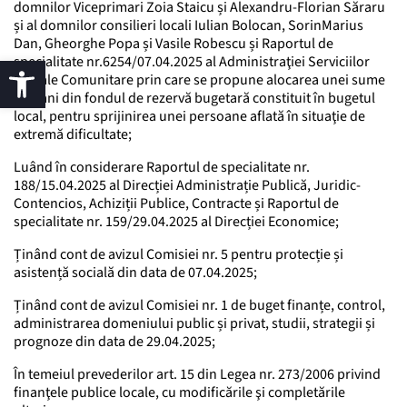
domnilor Viceprimari Zoia Staicu și Alexandru-Florian Săraru
și al domnilor consilieri locali Iulian Bolocan, SorinMarius
Dan, Gheorghe Popa și Vasile Robescu și Raportul de
specialitate nr.6254/07.04.2025 al Administraţiei Serviciilor
Sociale Comunitare prin care se propune alocarea unei sume
de bani din fondul de rezervă bugetară constituit în bugetul
local, pentru sprijinirea unei persoane aflată în situaţie de
extremă dificultate;
Luând în considerare Raportul de specialitate nr.
188/15.04.2025 al Direcției Administrație Publică, Juridic-
Contencios, Achiziții Publice, Contracte și Raportul de
specialitate nr. 159/29.04.2025 al Direcției Economice;
Ținând cont de avizul Comisiei nr. 5 pentru protecție și
asistență socială din data de 07.04.2025;
Ținând cont de avizul Comisiei nr. 1 de buget finanțe, control,
administrarea domeniului public și privat, studii, strategii și
prognoze din data de 29.04.2025;
În temeiul prevederilor art. 15 din Legea nr. 273/2006 privind
finanţele publice locale, cu modificările şi completările