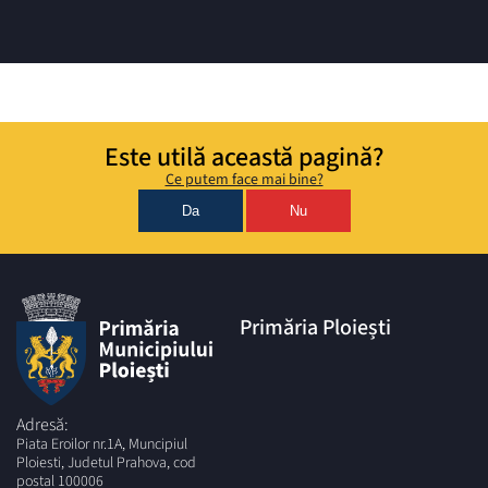
Este utilă această pagină?
Ce putem face mai bine?
Da
Nu
Primăria Ploiești
Adresă:
Piata Eroilor nr.1A, Muncipiul
Ploiesti, Judetul Prahova, cod
postal 100006