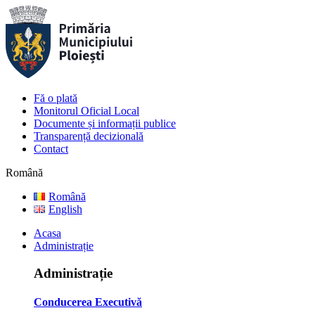
Fă o plată
Monitorul Oficial Local
Documente și informații publice
Transparență decizională
Contact
Română
Română
English
Acasa
Administrație
Administrație
Conducerea Executivă