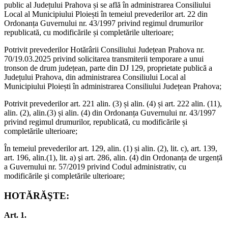
public al Județului Prahova și se află în administrarea Consiliului
Local al Municipiului Ploiești în temeiul prevederilor art. 22 din
Ordonanța Guvernului nr. 43/1997 privind regimul drumurilor
republicată, cu modificările și completările ulterioare;
Potrivit prevederilor Hotărârii Consiliului Județean Prahova nr.
70/19.03.2025 privind solicitarea transmiterii temporare a unui
tronson de drum județean, parte din DJ 129, proprietate publică a
Județului Prahova, din administrarea Consiliului Local al
Municipiului Ploiești în administrarea Consiliului Județean Prahova;
Potrivit prevederilor art. 221 alin. (3) și alin. (4) și art. 222 alin. (11),
alin. (2), alin.(3) și alin. (4) din Ordonanța Guvernului nr. 43/1997
privind regimul drumurilor, republicată, cu modificările și
completările ulterioare;
În temeiul prevederilor art. 129, alin. (1) și alin. (2), lit. c), art. 139,
art. 196, alin.(1), lit. a) şi art. 286, alin. (4) din Ordonanța de urgență
a Guvernului nr. 57/2019 privind Codul administrativ, cu
modificările şi completările ulterioare;
HOTĂRĂŞTE:
Art. 1.