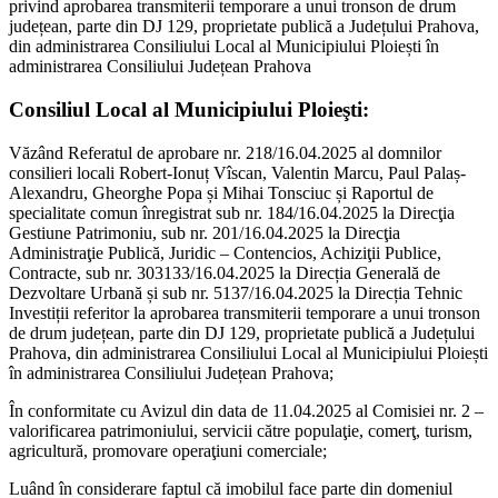
privind aprobarea transmiterii temporare a unui tronson de drum
județean, parte din DJ 129, proprietate publică a Județului Prahova,
din administrarea Consiliului Local al Municipiului Ploiești în
administrarea Consiliului Județean Prahova
Consiliul Local al Municipiului Ploieşti:
Văzând Referatul de aprobare nr. 218/16.04.2025 al domnilor
consilieri locali Robert-Ionuț Vîscan, Valentin Marcu, Paul Palaș-
Alexandru, Gheorghe Popa și Mihai Tonsciuc și Raportul de
specialitate comun înregistrat sub nr. 184/16.04.2025 la Direcţia
Gestiune Patrimoniu, sub nr. 201/16.04.2025 la Direcţia
Administraţie Publică, Juridic – Contencios, Achiziţii Publice,
Contracte, sub nr. 303133/16.04.2025 la Direcția Generală de
Dezvoltare Urbană și sub nr. 5137/16.04.2025 la Direcția Tehnic
Investiții referitor la aprobarea transmiterii temporare a unui tronson
de drum județean, parte din DJ 129, proprietate publică a Județului
Prahova, din administrarea Consiliului Local al Municipiului Ploiești
în administrarea Consiliului Județean Prahova;
În conformitate cu Avizul din data de 11.04.2025 al Comisiei nr. 2 –
valorificarea patrimoniului, servicii către populaţie, comerţ, turism,
agricultură, promovare operaţiuni comerciale;
Luând în considerare faptul că imobilul face parte din domeniul