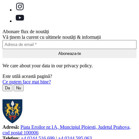
Abonare flux de noutăți
Vă ținem la curent cu ultimele noutăți & informații
We care about your data in our privacy policy.
Este utilă această pagină?
Ce putem face mai bine?
Da
Nu
Adresă:
Piata Eroilor nr.1A, Muncipiul Ploiesti, Judetul Prahova,
cod postal 100006
Telefon:
+4 0244 516 699
|
+4 0244 595 063