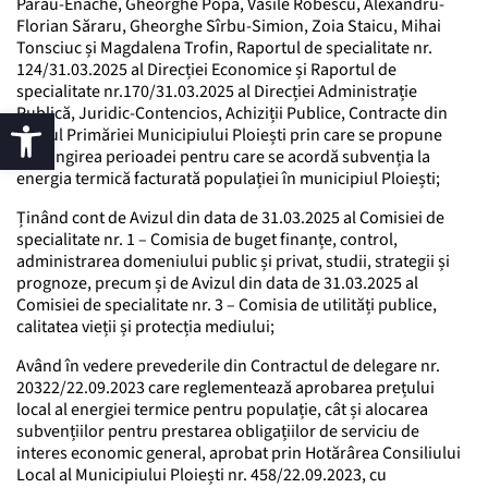
Pârâu-Enache, Gheorghe Popa, Vasile Robescu, Alexandru-
Florian Săraru, Gheorghe Sîrbu-Simion, Zoia Staicu, Mihai
Tonsciuc și Magdalena Trofin, Raportul de specialitate nr.
124/31.03.2025 al Direcției Economice și Raportul de
specialitate nr.170/31.03.2025 al Direcției Administrație
Publică, Juridic-Contencios, Achiziții Publice, Contracte din
cadrul Primăriei Municipiului Ploiești prin care se propune
prelungirea perioadei pentru care se acordă subvenția la
energia termică facturată populației în municipiul Ploiești;
Ținând cont de Avizul din data de 31.03.2025 al Comisiei de
specialitate nr. 1 – Comisia de buget finanțe, control,
administrarea domeniului public și privat, studii, strategii și
prognoze, precum și de Avizul din data de 31.03.2025 al
Comisiei de specialitate nr. 3 – Comisia de utilități publice,
calitatea vieții și protecția mediului;
Având în vedere prevederile din Contractul de delegare nr.
20322/22.09.2023 care reglementează aprobarea prețului
local al energiei termice pentru populație, cât și alocarea
subvențiilor pentru prestarea obligațiilor de serviciu de
interes economic general, aprobat prin Hotărârea Consiliului
Local al Municipiului Ploiești nr. 458/22.09.2023, cu