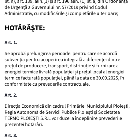
lit. n), art. 139, alin.(1) și art. 196 alin. (1) lit. a) din Ordonanța
de Urgență a Guvernului nr. 57/2019 privind Codul
Administrativ, cu modificările și completările ulterioare;
HOTĂRĂŞTE:
Art. 1.
Se aprobă prelungirea perioadei pentru care se acordă
subvenția pentru acoperirea integrală a diferenței dintre
prețul de producere, transport, distribuție și furnizare a
energiei termice livrată populației și prețul local al energiei
termice facturată populației, până la data de 30.09.2025, în
conformitate cu prevederile contractuale.
Art. 2.
Direcția Economică din cadrul Primăriei Municipiului Ploiești,
Regia Autonomă de Servicii Publice Ploiești și Societatea
TERMO PLOIEȘTI S.R.L vor duce la îndeplinire prevederile
prezentei hotărâri.
Art. 3.