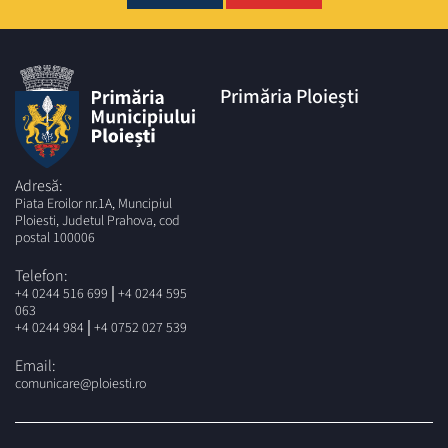
Primăria Ploiești
Adresă:
Piata Eroilor nr.1A, Muncipiul
Ploiesti, Judetul Prahova, cod
postal 100006
Telefon:
|
+4 0244 516 699
+4 0244 595
063
|
+4 0244 984
+4 0752 027 539
Email:
comunicare@ploiesti.ro