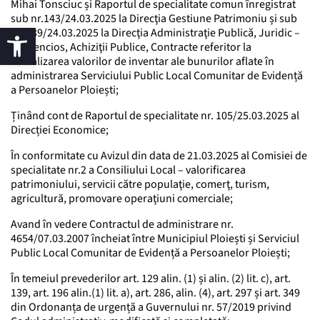
Mihai Tonsciuc și Raportul de specialitate comun înregistrat
sub nr.143/24.03.2025 la Direcţia Gestiune Patrimoniu și sub
nr. 139/24.03.2025 la Direcţia Administraţie Publică, Juridic –
Contencios, Achiziţii Publice, Contracte referitor la
actualizarea valorilor de inventar ale bunurilor aflate în
administrarea Serviciului Public Local Comunitar de Evidență
a Persoanelor Ploiești;
Ținând cont de Raportul de specialitate nr. 105/25.03.2025 al
Direcției Economice;
În conformitate cu Avizul din data de 21.03.2025 al Comisiei de
specialitate nr.2 a Consiliului Local – valorificarea
patrimoniului, servicii către populaţie, comerţ, turism,
agricultură, promovare operaţiuni comerciale;
Avand în vedere Contractul de administrare nr.
4654/07.03.2007 încheiat între Municipiul Ploiești și Serviciul
Public Local Comunitar de Evidență a Persoanelor Ploiești;
În temeiul prevederilor art. 129 alin. (1) și alin. (2) lit. c), art.
139, art. 196 alin.(1) lit. a), art. 286, alin. (4), art. 297 și art. 349
din Ordonanța de urgență a Guvernului nr. 57/2019 privind