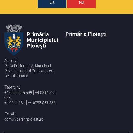
Da
Nu
Primăria Ploiești
Adresă:
Piata Eroilor nr.1A, Muncipiul
Ploiesti, Judetul Prahova, cod
postal 100006
Telefon:
|
+4 0244 516 699
+4 0244 595
063
|
+4 0244 984
+4 0752 027 539
Email:
comunicare@ploiesti.ro