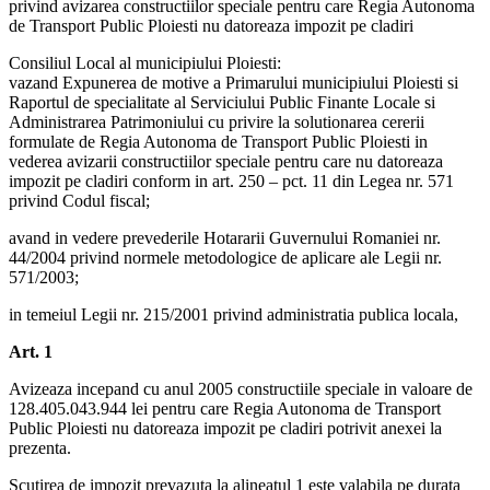
privind avizarea constructiilor speciale pentru care Regia Autonoma
de Transport Public Ploiesti nu datoreaza impozit pe cladiri
Consiliul Local al municipiului Ploiesti:
vazand Expunerea de motive a Primarului municipiului Ploiesti si
Raportul de specialitate al Serviciului Public Finante Locale si
Administrarea Patrimoniului cu privire la solutionarea cererii
formulate de Regia Autonoma de Transport Public Ploiesti in
vederea avizarii constructiilor speciale pentru care nu datoreaza
impozit pe cladiri conform in art. 250 – pct. 11 din Legea nr. 571
privind Codul fiscal;
avand in vedere prevederile Hotararii Guvernului Romaniei nr.
44/2004 privind normele metodologice de aplicare ale Legii nr.
571/2003;
in temeiul Legii nr. 215/2001 privind administratia publica locala,
Art. 1
Avizeaza incepand cu anul 2005 constructiile speciale in valoare de
128.405.043.944 lei pentru care Regia Autonoma de Transport
Public Ploiesti nu datoreaza impozit pe cladiri potrivit anexei la
prezenta.
Scutirea de impozit prevazuta la alineatul 1 este valabila pe durata