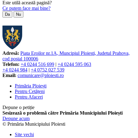
Este utilă această pagină?
Ce putem face mai bine?
Da
Nu
Adresă:
Piata Eroilor nr.1A, Muncipiul Ploiesti, Judetul Prahova,
cod postal 100006
Telefon:
+4 0244 516 699
|
+4 0244 595 063
+4 0244 984
|
+4 0752 027 539
Email:
comunicare@ploiesti.ro
Primăria Ploiești
Pentru Cetățeni
Pentru Afaceri
Depune o petiție
Sesizează o problemă către Primăria Municipiului Ploiești
Depune acum
© Primăria Municipiului Ploiesti
Site vechi