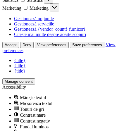
Statistics
Statistics
Marketing
Marketing
Gestionează opțiunile
Gestionează serviciile
Gestionează {vendor_count} furnizori
Citește mai multe despre aceste scopuri
View
Accept
Deny
View preferences
Save preferences
preferences
{title}
{title}
{title}
Manage consent
Accessibility
Mărește textul
Micșorează textul
Tonuri de gri
Contrast mare
Contrast negativ
Fundal luminos