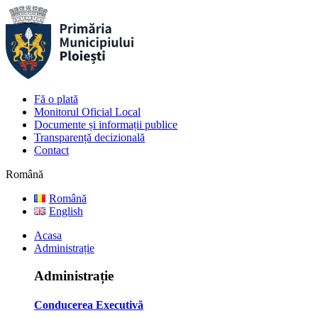
Fă o plată
Monitorul Oficial Local
Documente și informații publice
Transparență decizională
Contact
Română
Română
English
Acasa
Administrație
Administrație
Conducerea Executivă