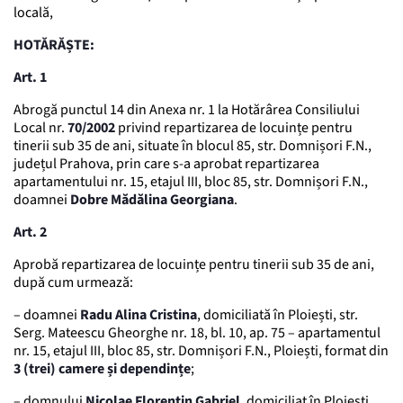
locală,
HOTĂRĂȘTE:
Art. 1
Abrogă punctul 14 din Anexa nr. 1 la Hotărârea Consiliului
Local nr.
70/2002
privind repartizarea de locuințe pentru
tinerii sub 35 de ani, situate în blocul 85, str. Domnișori F.N.,
județul Prahova, prin care s-a aprobat repartizarea
apartamentului nr. 15, etajul III, bloc 85, str. Domnișori F.N.,
doamnei
Dobre Mădălina Georgiana
.
Art. 2
Aprobă repartizarea de locuințe pentru tinerii sub 35 de ani,
după cum urmează:
– doamnei
Radu Alina Cristina
, domiciliată în Ploiești, str.
Serg. Mateescu Gheorghe nr. 18, bl. 10, ap. 75 – apartamentul
nr. 15, etajul III, bloc 85, str. Domnișori F.N., Ploiești, format din
3 (trei) camere și dependințe
;
– domnului
Nicolae Florentin Gabriel
, domiciliat în Ploiești,