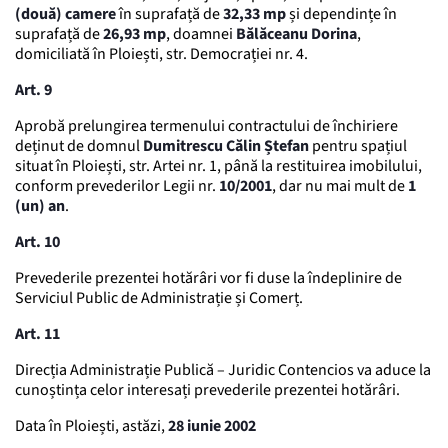
(două) camere
în suprafață de
32,33 mp
și dependințe în
suprafață de
26,93 mp
, doamnei
Bălăceanu Dorina
,
domiciliată în Ploiești, str. Democrației nr. 4.
Art. 9
Aprobă prelungirea termenului contractului de închiriere
deținut de domnul
Dumitrescu Călin Ștefan
pentru spațiul
situat în Ploiești, str. Artei nr. 1, până la restituirea imobilului,
conform prevederilor Legii nr.
10/2001
, dar nu mai mult de
1
(un) an
.
Art. 10
Prevederile prezentei hotărâri vor fi duse la îndeplinire de
Serviciul Public de Administrație și Comerț.
Art. 11
Direcția Administrație Publică – Juridic Contencios va aduce la
cunoștința celor interesați prevederile prezentei hotărâri.
Data în Ploiești, astăzi,
28 iunie 2002