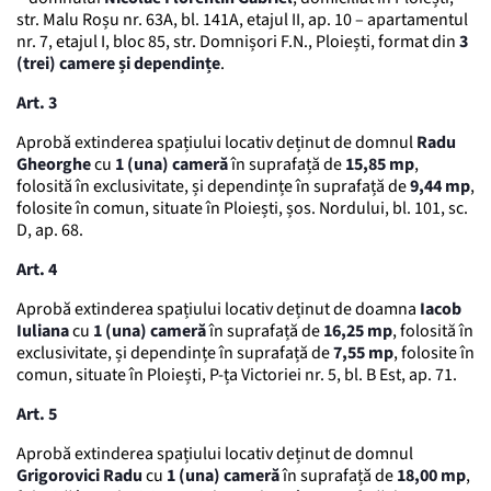
str. Malu Roșu nr. 63A, bl. 141A, etajul II, ap. 10 – apartamentul
nr. 7, etajul I, bloc 85, str. Domnișori F.N., Ploiești, format din
3
(trei) camere și dependințe
.
Art. 3
Aprobă extinderea spațiului locativ deținut de domnul
Radu
Gheorghe
cu
1 (una) cameră
în suprafață de
15,85 mp
,
folosită în exclusivitate, și dependințe în suprafață de
9,44 mp
,
folosite în comun, situate în Ploiești, șos. Nordului, bl. 101, sc.
D, ap. 68.
Art. 4
Aprobă extinderea spațiului locativ deținut de doamna
Iacob
Iuliana
cu
1 (una) cameră
în suprafață de
16,25 mp
, folosită în
exclusivitate, și dependințe în suprafață de
7,55 mp
, folosite în
comun, situate în Ploiești, P-ța Victoriei nr. 5, bl. B Est, ap. 71.
Art. 5
Aprobă extinderea spațiului locativ deținut de domnul
Grigorovici Radu
cu
1 (una) cameră
în suprafață de
18,00 mp
,