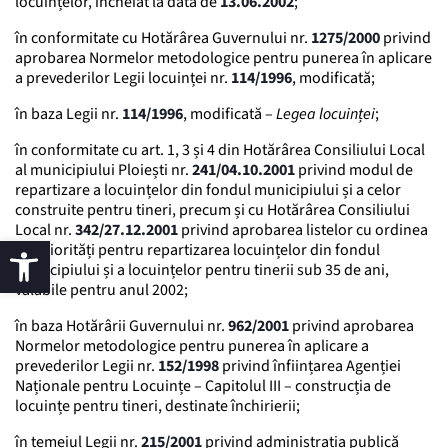
locuințelor, încheiat la data de
13.06.2002
;
în conformitate cu Hotărârea Guvernului nr.
1275/2000
privind
aprobarea Normelor metodologice pentru punerea în aplicare
a prevederilor Legii locuinței nr.
114/1996
, modificată;
în baza Legii nr.
114/1996
, modificată –
Legea locuinței
;
în conformitate cu art. 1, 3 și 4 din Hotărârea Consiliului Local
al municipiului Ploiești nr.
241/04.10.2001
privind modul de
repartizare a locuințelor din fondul municipiului și a celor
construite pentru tineri, precum și cu Hotărârea Consiliului
Local nr.
342/27.12.2001
privind aprobarea listelor cu ordinea
de priorități pentru repartizarea locuințelor din fondul
municipiului și a locuințelor pentru tinerii sub 35 de ani,
valabile pentru anul 2002;
în baza Hotărârii Guvernului nr.
962/2001
privind aprobarea
Normelor metodologice pentru punerea în aplicare a
prevederilor Legii nr.
152/1998
privind înființarea Agenției
Naționale pentru Locuințe – Capitolul III – construcția de
locuințe pentru tineri, destinate închirierii;
în temeiul Legii nr.
215/2001
privind administrația publică