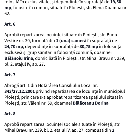
folosită în exclusivitate, și dependințe în suprafață de
19,50
mp
, folosite în comun, situate în Ploiești, str. Elena Doamna nr.
62.
Art. 6
Aprobă repartizarea locuinței situate în Ploiești, str. Buna
Vestire nr. 30, formată din
1 (una) cameră
în suprafață de
24,70 mp
, dependințe în suprafață de
30,75 mp
în folosință
exclusivă și grup sanitar în folosință comună, doamnei
Bălănoiu Irina
, domiciliată în Ploiești, str. Mihai Bravu nr. 239,
bl. 2, etajul IV, ap. 27.
Art. 7
Abrogă art. 1 din Hotărârea Consiliului Local nr.
343/27.12.2001
privind repartizarea de locuințe în municipiul
Ploiești, prin care s-a aprobat repartizarea spațiului situat în
Ploiești, str. Văleni nr. 59, doamnei
Bălăceanu Dorina
.
Art. 8
Aprobă repartizarea locuinței sociale situate în Ploiești, str.
Mihai Bravu nr. 239, bl. 2, etajul IV, ap. 27, compusă din
2