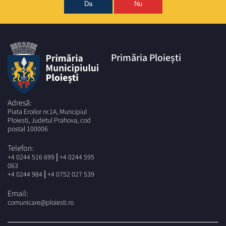
Da
Nu
Primăria Ploiești
Adresă:
Piata Eroilor nr.1A, Muncipiul
Ploiesti, Judetul Prahova, cod
postal 100006
Telefon:
|
+4 0244 516 699
+4 0244 595
063
|
+4 0244 984
+4 0752 027 539
Email:
comunicare@ploiesti.ro