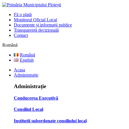
Fă o plată
Monitorul Oficial Local
Documente și informații publice
Transparență decizională
Contact
Română
Română
English
Acasa
Administrație
Administrație
Conducerea Executivă
Consiliul Local
Instituții subordonate consiliului local