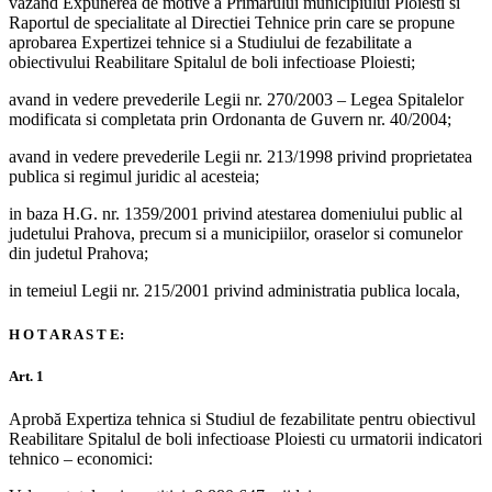
vazand Expunerea de motive a Primarului municipiului Ploiesti si
Raportul de specialitate al Directiei Tehnice prin care se propune
aprobarea Expertizei tehnice si a Studiului de fezabilitate a
obiectivului Reabilitare Spitalul de boli infectioase Ploiesti;
avand in vedere prevederile Legii nr. 270/2003 – Legea Spitalelor
modificata si completata prin Ordonanta de Guvern nr. 40/2004;
avand in vedere prevederile Legii nr. 213/1998 privind proprietatea
publica si regimul juridic al acesteia;
in baza H.G. nr. 1359/2001 privind atestarea domeniului public al
judetului Prahova, precum si a municipiilor, oraselor si comunelor
din judetul Prahova;
in temeiul Legii nr. 215/2001 privind administratia publica locala,
H O T A R A S T E:
Art. 1
Aprobă Expertiza tehnica si Studiul de fezabilitate pentru obiectivul
Reabilitare Spitalul de boli infectioase Ploiesti cu urmatorii indicatori
tehnico – economici: