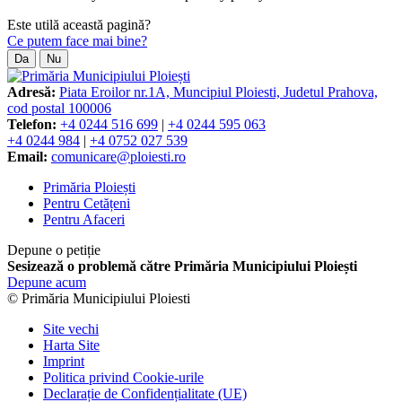
Este utilă această pagină?
Ce putem face mai bine?
Da
Nu
Adresă:
Piata Eroilor nr.1A, Muncipiul Ploiesti, Judetul Prahova,
cod postal 100006
Telefon:
+4 0244 516 699
|
+4 0244 595 063
+4 0244 984
|
+4 0752 027 539
Email:
comunicare@ploiesti.ro
Primăria Ploiești
Pentru Cetățeni
Pentru Afaceri
Depune o petiție
Sesizează o problemă către Primăria Municipiului Ploiești
Depune acum
© Primăria Municipiului Ploiesti
Site vechi
Harta Site
Imprint
Politica privind Cookie-urile
Declarație de Confidențialitate (UE)