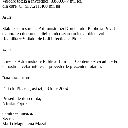
Valoare totala a investitiei: 8.880.647 mii lei,
din care: C+M 7.211.400 mii lei
Art. 2
Stabileste in sarcina Administratiei Domeniului Public si Privat
elaborarea documentatiei tehnico-economice a obiectivului
Reabilitare Spitalul de boli infectioase Ploiesti.
Art. 3
Directia Administratie Publica, Juridic – Contencios va aduce la
cunostinta celor interesati prevederile prezentei hotarari.
Data si semnaturi
Data in Ploiesti, astazi, 28 iulie 2004
Presedinte de sedinta,
Nicolae Oprea
Contrasemneaza,
Secretar,
Maria Magdalena Mazalu