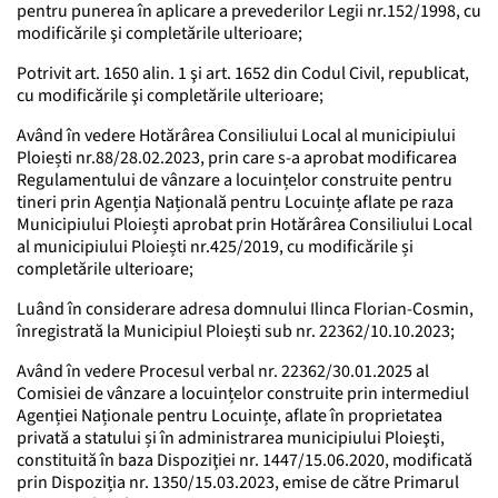
pentru punerea în aplicare a prevederilor Legii nr.152/1998, cu
modificările şi completările ulterioare;
Potrivit art. 1650 alin. 1 şi art. 1652 din Codul Civil, republicat,
cu modificările şi completările ulterioare;
Având în vedere Hotărârea Consiliului Local al municipiului
Ploiești nr.88/28.02.2023, prin care s-a aprobat modificarea
Regulamentului de vânzare a locuințelor construite pentru
tineri prin Agenția Națională pentru Locuințe aflate pe raza
Municipiului Ploiești aprobat prin Hotărârea Consiliului Local
al municipiului Ploiești nr.425/2019, cu modificările și
completările ulterioare;
Luând în considerare adresa domnului Ilinca Florian-Cosmin,
înregistrată la Municipiul Ploieşti sub nr. 22362/10.10.2023;
Având în vedere Procesul verbal nr. 22362/30.01.2025 al
Comisiei de vânzare a locuințelor construite prin intermediul
Agenției Naționale pentru Locuințe, aflate în proprietatea
privată a statului și în administrarea municipiului Ploieşti,
constituită în baza Dispoziţiei nr. 1447/15.06.2020, modificată
prin Dispoziția nr. 1350/15.03.2023, emise de către Primarul