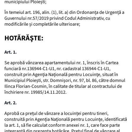
municipiului Ploiești;
În temeiul art. 196, alin. (1), lit. a) din Ordonanța de Urgență a
Guvernului nr.57/2019 privind Codul Administrativ, cu
modificările și completările ulterioare;
HOTĂRĂŞTE:
Art. 1.
Se aprobă vânzarea apartamentului nr. 1, înscris în Cartea
funciară nr.136944-C1-U1, nr. cadastral 136944-C1-U1,
construit prin Agenţia Naţională pentru Locuinţe, situat în
Municipiul Ploiești, str. Domnișori, nr. 97, bl. 86, către domnul
Ilinca Florian-Cosmin, în calitate de titular al contractului de
închiriere nr. 19985/14.11.2012.
Art. 2.
Aprobă ca prețul de vânzare a locuinței pentru tineri,
construită prin Agenţia Naţională pentru Locuinţe, identificată
la art. 1, să fie calculat conform anexei nr. 1, care face parte
integrantă din prezenta hotărâre. Preţul final de vânzare al