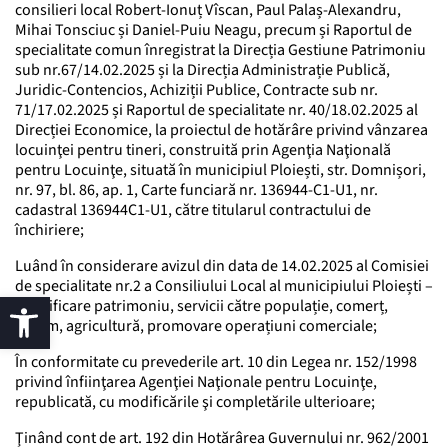
consilieri local Robert-Ionuț Vîscan, Paul Palaș-Alexandru,
Mihai Tonsciuc și Daniel-Puiu Neagu, precum și Raportul de
specialitate comun înregistrat la Direcția Gestiune Patrimoniu
sub nr.67/14.02.2025 și la Direcția Administrație Publică,
Juridic-Contencios, Achiziții Publice, Contracte sub nr.
71/17.02.2025 și Raportul de specialitate nr. 40/18.02.2025 al
Direcției Economice, la proiectul de hotărâre privind vânzarea
locuinţei pentru tineri, construită prin Agenţia Naţională
pentru Locuinţe, situată în municipiul Ploiești, str. Domnișori,
nr. 97, bl. 86, ap. 1, Carte funciară nr. 136944-C1-U1, nr.
cadastral 136944C1-U1, către titularul contractului de
închiriere;
Luând în considerare avizul din data de 14.02.2025 al Comisiei
de specialitate nr.2 a Consiliului Local al municipiului Ploiești –
valorificare patrimoniu, servicii către populație, comerț,
turism, agricultură, promovare operațiuni comerciale;
În conformitate cu prevederile art. 10 din Legea nr. 152/1998
privind înfiinţarea Agenţiei Naţionale pentru Locuinţe,
republicată, cu modificările şi completările ulterioare;
Ţinând cont de art. 192 din Hotărârea Guvernului nr. 962/2001