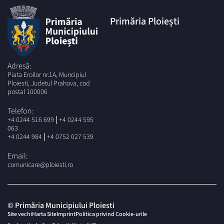
Primăria Ploiești
Adresă:
Piata Eroilor nr.1A, Muncipiul
Ploiesti, Judetul Prahova, cod
postal 100006
Telefon:
|
+4 0244 516 699
+4 0244 595
063
|
+4 0244 984
+4 0752 027 539
Email:
comunicare@ploiesti.ro
© Primăria Municipiului Ploiesti
Site vechi
Harta Site
Imprint
Politica privind Cookie-urile