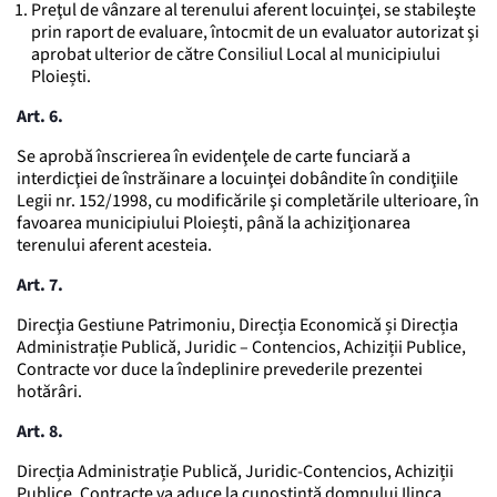
Preţul de vânzare al terenului aferent locuinţei, se stabileşte
prin raport de evaluare, întocmit de un evaluator autorizat şi
aprobat ulterior de către Consiliul Local al municipiului
Ploiești.
Art. 6.
Se aprobă înscrierea în evidenţele de carte funciară a
interdicţiei de înstrăinare a locuinţei dobândite în condiţiile
Legii nr. 152/1998, cu modificările şi completările ulterioare, în
favoarea municipiului Ploiești, până la achiziţionarea
terenului aferent acesteia.
Art. 7.
Direcţia Gestiune Patrimoniu, Direcția Economică și Direcția
Administrație Publică, Juridic – Contencios, Achiziții Publice,
Contracte vor duce la îndeplinire prevederile prezentei
hotărâri.
Art. 8.
Direcția Administrație Publică, Juridic-Contencios, Achiziții
Publice, Contracte va aduce la cunoștință domnului Ilinca