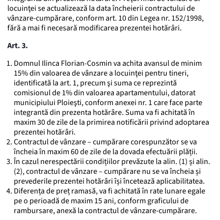
locuinţei se actualizează la data încheierii contractului de
vânzare-cumpărare, conform art. 10 din Legea nr. 152/1998,
fără a mai fi necesară modificarea prezentei hotărâri.
Art. 3.
Domnul Ilinca Florian-Cosmin va achita avansul de minim
15% din valoarea de vânzare a locuinţei pentru tineri,
identificată la art. 1, precum şi suma ce reprezintă
comisionul de 1% din valoarea apartamentului, datorat
municipiului Ploieşti, conform anexei nr. 1 care face parte
integrantă din prezenta hotărâre. Suma va fi achitată în
maxim 30 de zile de la primirea notificării privind adoptarea
prezentei hotărâri.
Contractul de vânzare – cumpărare corespunzător se va
încheia în maxim 60 de zile de la dovada efectuării plății.
În cazul nerespectării condițiilor prevăzute la alin. (1) și alin.
(2), contractul de vânzare – cumpărare nu se va încheia și
prevederile prezentei hotărâri își încetează aplicabilitatea.
Diferența de preț ramasă, va fi achitată în rate lunare egale
pe o perioadă de maxim 15 ani, conform graficului de
rambursare, anexă la contractul de vânzare-cumpărare.