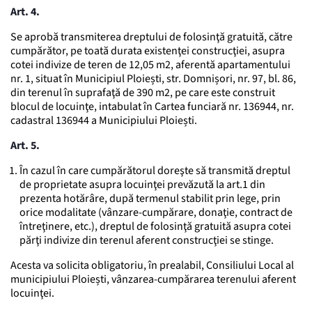
Art. 4.
Se aprobă transmiterea dreptului de folosinţă gratuită, către
cumpărător, pe toată durata existenţei construcţiei, asupra
cotei indivize de teren de 12,05 m2, aferentă apartamentului
nr. 1, situat în Municipiul Ploiești, str. Domnișori, nr. 97, bl. 86,
din terenul în suprafaţă de 390 m2, pe care este construit
blocul de locuinţe, intabulat în Cartea funciară nr. 136944, nr.
cadastral 136944 a Municipiului Ploiești.
Art. 5.
În cazul în care cumpărătorul doreşte să transmită dreptul
de proprietate asupra locuinţei prevăzută la art.1 din
prezenta hotărâre, după termenul stabilit prin lege, prin
orice modalitate (vânzare-cumpărare, donaţie, contract de
întreţinere, etc.), dreptul de folosinţă gratuită asupra cotei
părţi indivize din terenul aferent construcţiei se stinge.
Acesta va solicita obligatoriu, în prealabil, Consiliului Local al
municipiului Ploiești, vânzarea-cumpărarea terenului aferent
locuinţei.