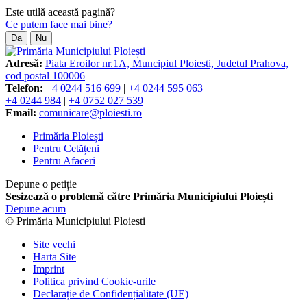
Este utilă această pagină?
Ce putem face mai bine?
Da
Nu
Adresă:
Piata Eroilor nr.1A, Muncipiul Ploiesti, Judetul Prahova,
cod postal 100006
Telefon:
+4 0244 516 699
|
+4 0244 595 063
+4 0244 984
|
+4 0752 027 539
Email:
comunicare@ploiesti.ro
Primăria Ploiești
Pentru Cetățeni
Pentru Afaceri
Depune o petiție
Sesizează o problemă către Primăria Municipiului Ploiești
Depune acum
© Primăria Municipiului Ploiesti
Site vechi
Harta Site
Imprint
Politica privind Cookie-urile
Declarație de Confidențialitate (UE)