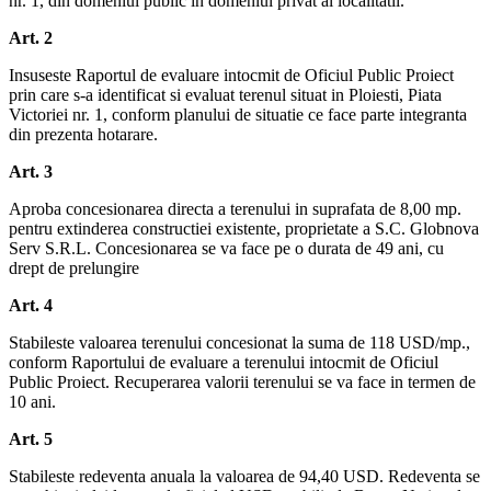
nr. 1, din domeniul public in domeniul privat al localitatii.
Art. 2
Insuseste Raportul de evaluare intocmit de Oficiul Public Proiect
prin care s-a identificat si evaluat terenul situat in Ploiesti, Piata
Victoriei nr. 1, conform planului de situatie ce face parte integranta
din prezenta hotarare.
Art. 3
Aproba concesionarea directa a terenului in suprafata de 8,00 mp.
pentru extinderea constructiei existente, proprietate a S.C. Globnova
Serv S.R.L. Concesionarea se va face pe o durata de 49 ani, cu
drept de prelungire
Art. 4
Stabileste valoarea terenului concesionat la suma de 118 USD/mp.,
conform Raportului de evaluare a terenului intocmit de Oficiul
Public Proiect. Recuperarea valorii terenului se va face in termen de
10 ani.
Art. 5
Stabileste redeventa anuala la valoarea de 94,40 USD. Redeventa se