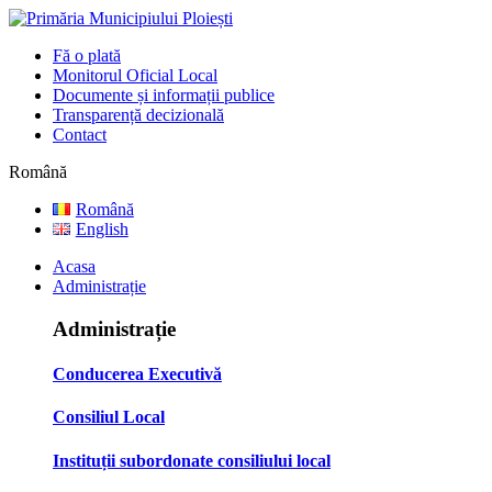
Fă o plată
Monitorul Oficial Local
Documente și informații publice
Transparență decizională
Contact
Română
Română
English
Acasa
Administrație
Administrație
Conducerea Executivă
Consiliul Local
Instituții subordonate consiliului local