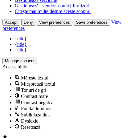
Gestionează serviciile
Gestionează {vendor_count} furnizori
Citește mai multe despre aceste scopuri
View
Accept
Deny
View preferences
Save preferences
preferences
{title}
{title}
{title}
Manage consent
Accessibility
Mărește textul
Micșorează textul
Tonuri de gri
Contrast mare
Contrast negativ
Fundal luminos
Subliniaza link
Dyslexic
Resetează