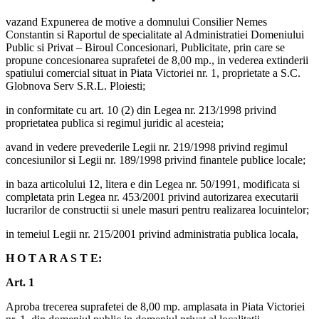
vazand Expunerea de motive a domnului Consilier Nemes
Constantin si Raportul de specialitate al Administratiei Domeniului
Public si Privat – Biroul Concesionari, Publicitate, prin care se
propune concesionarea suprafetei de 8,00 mp., in vederea extinderii
spatiului comercial situat in Piata Victoriei nr. 1, proprietate a S.C.
Globnova Serv S.R.L. Ploiesti;
in conformitate cu art. 10 (2) din Legea nr. 213/1998 privind
proprietatea publica si regimul juridic al acesteia;
avand in vedere prevederile Legii nr. 219/1998 privind regimul
concesiunilor si Legii nr. 189/1998 privind finantele publice locale;
in baza articolului 12, litera e din Legea nr. 50/1991, modificata si
completata prin Legea nr. 453/2001 privind autorizarea executarii
lucrarilor de constructii si unele masuri pentru realizarea locuintelor;
in temeiul Legii nr. 215/2001 privind administratia publica locala,
H O T A R A S T E:
Art. 1
Aproba trecerea suprafetei de 8,00 mp. amplasata in Piata Victoriei