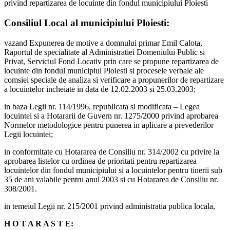
privind repartizarea de locuinte din fondul municipiului Ploiesti
Consiliul Local al municipiului Ploiesti:
vazand Expunerea de motive a domnului primar Emil Calota,
Raportul de specialitate al Administratiei Domeniului Public si
Privat, Serviciul Fond Locativ prin care se propune repartizarea de
locuinte din fondul municipiul Ploiesti si procesele verbale ale
comsiei speciale de analiza si verificare a propunerilor de repartizare
a locuintelor incheiate in data de 12.02.2003 si 25.03.2003;
in baza Legii nr. 114/1996, republicata si modificata – Legea
locuintei si a Hotararii de Guvern nr. 1275/2000 privind aprobarea
Normelor metodologice pentru punerea in aplicare a prevederilor
Legii locuintei;
in conformitate cu Hotararea de Consiliu nr. 314/2002 cu privire la
aprobarea listelor cu ordinea de prioritati pentru repartizarea
locuintelor din fondul municipiului si a locuintelor pentru tinerii sub
35 de ani valabile pentru anul 2003 si cu Hotararea de Consiliu nr.
308/2001.
in temeiul Legii nr. 215/2001 privind administratia publica locala,
H O T A R A S T E: