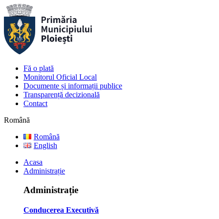
Fă o plată
Monitorul Oficial Local
Documente și informații publice
Transparență decizională
Contact
Română
Română
English
Acasa
Administrație
Administrație
Conducerea Executivă