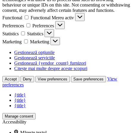
behaviour or unique IDs on this site. Not consenting or withdrawing
consent, may adversely affect certain features and functions.
Functional
Functional
Mereu activ
Preferences
Preferences
Statistics
Statistics
Marketing
Marketing
Gestionează opțiunile
Gestionează serviciile
Gestionează {vendor_count} furnizori
Citește mai multe despre aceste scopuri
View
Accept
Deny
View preferences
Save preferences
preferences
{title}
{title}
{title}
Manage consent
Accessibility
Mărește textul