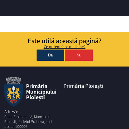
Este utilă această pagină?
Ce putem face mai bine?
Da
Nu
Primăria Ploiești
Adresă:
Piata Eroilor nr.1A, Muncipiul
Ploiesti, Judetul Prahova, cod
postal 100006