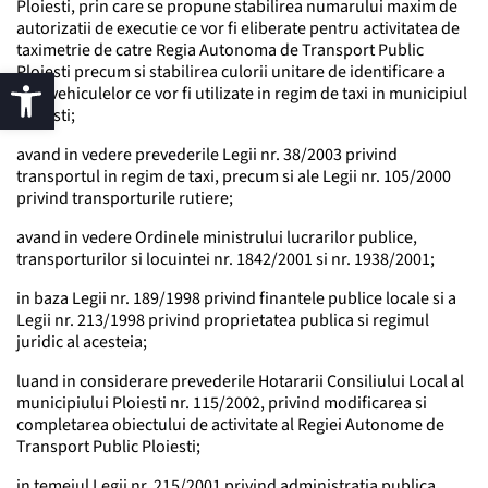
Ploiesti, prin care se propune stabilirea numarului maxim de
autorizatii de executie ce vor fi eliberate pentru activitatea de
taximetrie de catre Regia Autonoma de Transport Public
Ploiesti precum si stabilirea culorii unitare de identificare a
autovehiculelor ce vor fi utilizate in regim de taxi in municipiul
Ploiesti;
avand in vedere prevederile Legii nr. 38/2003 privind
transportul in regim de taxi, precum si ale Legii nr. 105/2000
privind transporturile rutiere;
avand in vedere Ordinele ministrului lucrarilor publice,
transporturilor si locuintei nr. 1842/2001 si nr. 1938/2001;
in baza Legii nr. 189/1998 privind finantele publice locale si a
Legii nr. 213/1998 privind proprietatea publica si regimul
juridic al acesteia;
luand in considerare prevederile Hotararii Consiliului Local al
municipiului Ploiesti nr. 115/2002, privind modificarea si
completarea obiectului de activitate al Regiei Autonome de
Transport Public Ploiesti;
in temeiul Legii nr. 215/2001 privind administratia publica