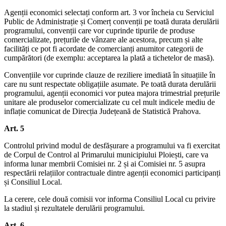
Agenții economici selectați conform art. 3 vor încheia cu Serviciul
Public de Administrație și Comerț convenții pe toată durata derulării
programului, convenții care vor cuprinde tipurile de produse
comercializate, prețurile de vânzare ale acestora, precum și alte
facilități ce pot fi acordate de comercianți anumitor categorii de
cumpărători (de exemplu: acceptarea la plată a tichetelor de masă).
Convențiile vor cuprinde clauze de reziliere imediată în situațiile în
care nu sunt respectate obligațiile asumate. Pe toată durata derulării
programului, agenții economici vor putea majora trimestrial prețurile
unitare ale produselor comercializate cu cel mult indicele mediu de
inflație comunicat de Direcția Județeană de Statistică Prahova.
Art. 5
Controlul privind modul de desfășurare a programului va fi exercitat
de Corpul de Control al Primarului municipiului Ploiești, care va
informa lunar membrii Comisiei nr. 2 și ai Comisiei nr. 5 asupra
respectării relațiilor contractuale dintre agenții economici participanți
și Consiliul Local.
La cerere, cele două comisii vor informa Consiliul Local cu privire
la stadiul și rezultatele derulării programului.
Art. 6