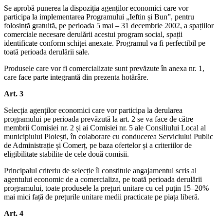
Se aprobă punerea la dispoziția agenților economici care vor
participa la implementarea Programului „Ieftin și Bun”, pentru
folosință gratuită, pe perioada 5 mai – 31 decembrie 2002, a spațiilor
comerciale necesare derulării acestui program social, spații
identificate conform schiței anexate. Programul va fi perfectibil pe
toată perioada derulării sale.
Produsele care vor fi comercializate sunt prevăzute în anexa nr. 1,
care face parte integrantă din prezenta hotărâre.
Art. 3
Selecția agenților economici care vor participa la derularea
programului pe perioada prevăzută la art. 2 se va face de către
membrii Comisiei nr. 2 și ai Comisiei nr. 5 ale Consiliului Local al
municipiului Ploiești, în colaborare cu conducerea Serviciului Public
de Administrație și Comerț, pe baza ofertelor și a criteriilor de
eligibilitate stabilite de cele două comisii.
Principalul criteriu de selecție îl constituie angajamentul scris al
agentului economic de a comercializa, pe toată perioada derulării
programului, toate produsele la prețuri unitare cu cel puțin 15–20%
mai mici față de prețurile unitare medii practicate pe piața liberă.
Art. 4