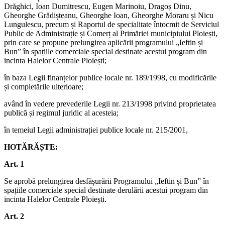
Drăghici, Ioan Dumitrescu, Eugen Marinoiu, Dragoș Dinu,
Gheorghe Grădișteanu, Gheorghe Ioan, Gheorghe Moraru și Nicu
Lungulescu, precum și Raportul de specialitate întocmit de Serviciul
Public de Administrație și Comerț al Primăriei municipiului Ploiești,
prin care se propune prelungirea aplicării programului „Ieftin și
Bun” în spațiile comerciale special destinate acestui program din
incinta Halelor Centrale Ploiești;
în baza Legii finanțelor publice locale nr. 189/1998, cu modificările
și completările ulterioare;
având în vedere prevederile Legii nr. 213/1998 privind proprietatea
publică și regimul juridic al acesteia;
în temeiul Legii administrației publice locale nr. 215/2001,
HOTĂRĂȘTE:
Art. 1
Se aprobă prelungirea desfășurării Programului „Ieftin și Bun” în
spațiile comerciale special destinate derulării acestui program din
incinta Halelor Centrale Ploiești.
Art. 2