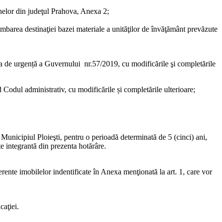
nelor din judeţul Prahova, Anexa 2;
barea destinaţiei bazei materiale a unităţilor de învăţământ prevăzute
donanța de urgență a Guvernului nr.57/2019, cu modificările şi completările
nd Codul administrativ, cu modificările și completările ulterioare;
 Municipiul Ploieşti, pentru o perioadă determinată de 5 (cinci) ani,
rte integrantă din prezenta hotărâre.
erente imobilelor indentificate în Anexa menţionată la art. 1, care vor
caţiei.