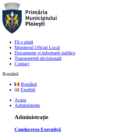
Fă o plată
Monitorul Oficial Local
Documente și informații publice
Transparență decizională
Contact
Română
Română
English
Acasa
Administrație
Administrație
Conducerea Executivă