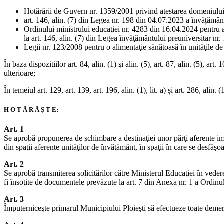
Hotărârii de Guvern nr. 1359/2001 privind atestarea domeniului 
art. 146, alin. (7) din Legea nr. 198 din 04.07.2023 a învățământu
Ordinului ministrului educaţiei nr. 4283 din 16.04.2024 pentru 
la art. 146, alin. (7) din Legea învăţământului preuniversitar nr
Legii nr. 123/2008 pentru o alimentaţie sănătoasă în unităţile de
În baza dispoziţiilor art. 84, alin. (1) şi alin. (5), art. 87, alin. (5), 
ulterioare;
În temeiul art. 129, art. 139, art. 196, alin. (1), lit. a) și art. 286, a
H O T Ă R Ă Ş T E:
Art. 1
Se aprobă propunerea de schimbare a destinaţiei unor părţi aferente imob
din spaţii aferente unităţilor de învăţământ, în spaţii în care se desfăşo
Art. 2
Se aprobă transmiterea solicitărilor către Ministerul Educaţiei în veder
fi însoţite de documentele prevăzute la art. 7 din Anexa nr. 1 a Ordin
Art. 3
Împuterniceşte primarul Municipiului Ploieşti să efectueze toate demer