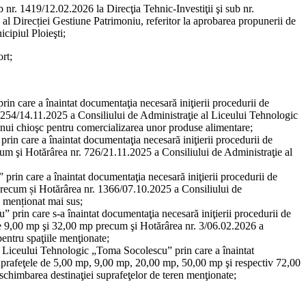
nr. 1419/12.02.2026 la Direcţia Tehnic-Investiţii şi sub nr.
 al Direcției Gestiune Patrimoniu, referitor la aprobarea propunerii de
icipiul Ploieşti;
rt;
n care a înaintat documentaţia necesară iniţierii procedurii de
.1254/14.11.2025 a Consiliului de Administraţie al Liceului Tehnologic
unui chioşc pentru comercializarea unor produse alimentare;
in care a înaintat documentaţia necesară iniţierii procedurii de
ecum şi Hotărârea nr. 726/21.11.2025 a Consiliului de Administraţie al
prin care a înaintat documentaţia necesară iniţierii procedurii de
) precum și Hotărârea nr. 1366/07.10.2025 a Consiliului de
i menționat mai sus;
 prin care s-a înaintat documentaţia necesară iniţierii procedurii de
n de 9,00 mp şi 32,00 mp precum şi Hotărârea nr. 3/06.02.2026 a
entru spaţiile menţionate;
ea Liceului Tehnologic „Toma Socolescu” prin care a înaintat
 suprafeţele de 5,00 mp, 9,00 mp, 20,00 mp, 50,00 mp şi respectiv 72,00
chimbarea destinaţiei suprafeţelor de teren menţionate;