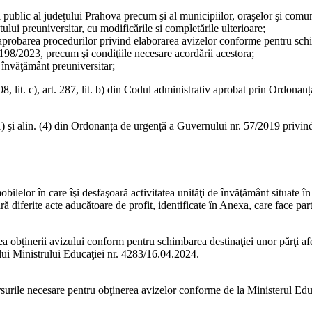
public al judeţului Prahova precum şi al municipiilor, oraşelor şi comu
lui preuniversitar, cu modificările si completările ulterioare;
aprobarea procedurilor privind elaborarea avizelor conforme pentru schim
. 198/2023, precum şi condiţiile necesare acordării acestora;
 învăţământ preuniversitar;
art. 108, lit. c), art. 287, lit. b) din Codul administrativ aprobat prin Or
lin. (1) şi alin. (4) din Ordonanța de urgență a Guvernului nr. 57/2019 privi
ilelor în care îşi desfaşoară activitatea unităţi de învăţământ situate în
ară diferite acte aducătoare de profit, identificate în Anexa, care face pa
ea obținerii avizului conform pentru schimbarea destinaţiei unor părţi af
ului Ministrului Educaţiei nr. 4283/16.04.2024.
surile necesare pentru obţinerea avizelor conforme de la Ministerul Edu