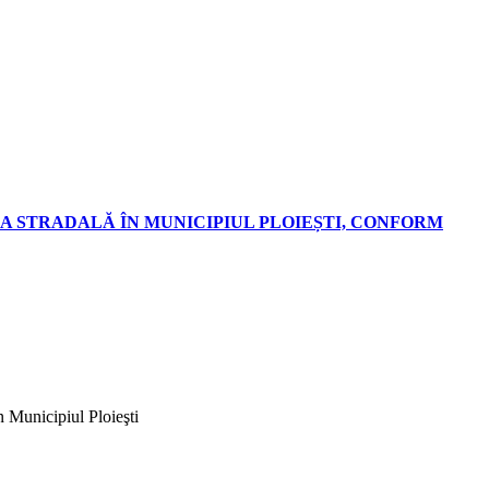
A STRADALĂ ÎN MUNICIPIUL PLOIEȘTI, CONFORM
n Municipiul Ploieşti