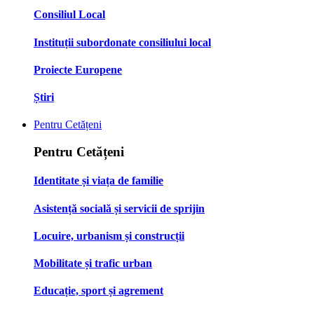
Consiliul Local
Instituții subordonate consiliului local
Proiecte Europene
Știri
Pentru Cetățeni
Pentru Cetățeni
Identitate și viața de familie
Asistență socială și servicii de sprijin
Locuire, urbanism și construcții
Mobilitate și trafic urban
Educație, sport și agrement