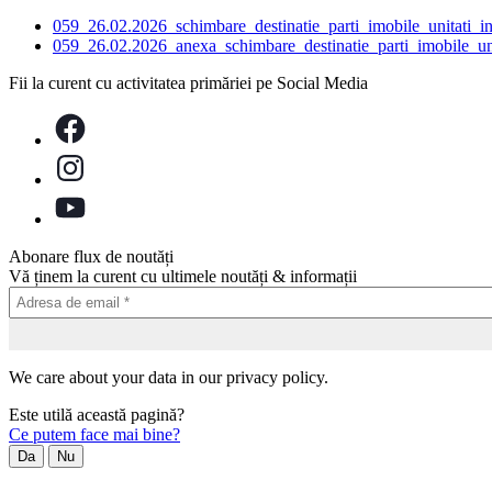
059_26.02.2026_schimbare_destinatie_parti_imobile_unitati_i
059_26.02.2026_anexa_schimbare_destinatie_parti_imobile_uni
Fii la curent cu activitatea primăriei pe Social Media
Abonare flux de noutăți
Vă ținem la curent cu ultimele noutăți & informații
We care about your data in our privacy policy.
Este utilă această pagină?
Ce putem face mai bine?
Da
Nu