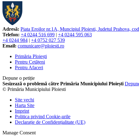
Adresă:
Piata Eroilor nr.1A, Muncipiul Ploiesti, Judetul Prahova, co
Telefon:
+4 0244 516 699
|
+4 0244 595 063
+4 0244 984
|
+4 0752 027 539
Email:
comunicare@ploiesti.ro
Primăria Ploiești
Pentru Cetățeni
Pentru Afaceri
Depune o petiție
Sesizează o problemă către Primăria Municipiului Ploiești
Depun
© Primăria Municipiului Ploiesti
Site vechi
Harta Site
Imprint
Politica privind Cookie-urile
Declarație de Confidențialitate (UE)
Manage Consent