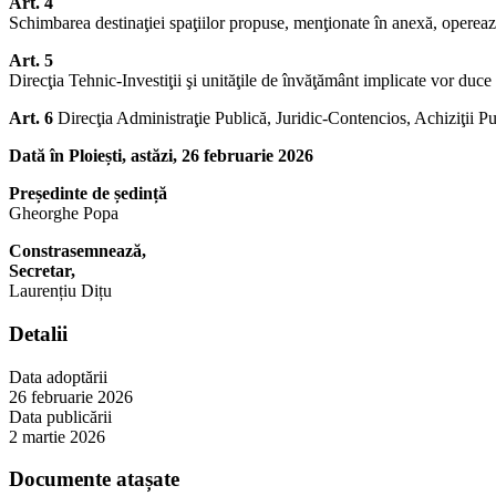
Art. 4
Schimbarea destinaţiei spaţiilor propuse, menţionate în anexă, operează
Art. 5
Direcţia Tehnic-Investiţii şi unităţile de învăţământ implicate vor duce 
Art. 6
Direcţia Administraţie Publică, Juridic-Contencios, Achiziţii Pub
Dată în Ploiești, astăzi, 26 februarie 2026
Președinte de ședință
Gheorghe Popa
Constrasemnează,
Secretar,
Laurențiu Dițu
Detalii
Data adoptării
26 februarie 2026
Data publicării
2 martie 2026
Documente atașate