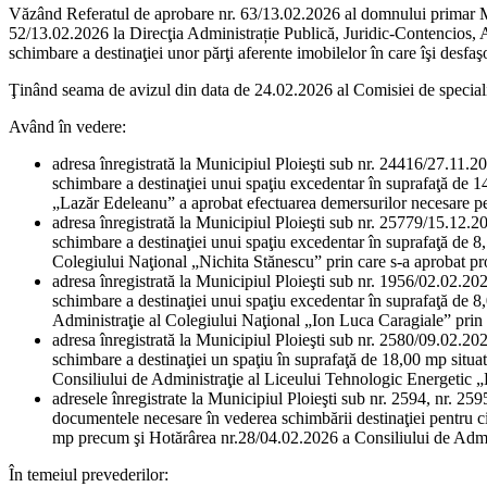
Văzând Referatul de aprobare nr. 63/13.02.2026 al domnului primar Mih
52/13.02.2026 la Direcţia Administrație Publică, Juridic-Contencios, Ac
schimbare a destinaţiei unor părţi aferente imobilelor în care îşi desfaşo
Ţinând seama de avizul din data de 24.02.2026 al Comisiei de specialitate
Având în vedere:
adresa înregistrată la Municipiul Ploieşti sub nr. 24416/27.11.
schimbare a destinaţiei unui spaţiu excedentar în suprafaţă de 
„Lazăr Edeleanu” a aprobat efectuarea demersurilor necesare pen
adresa înregistrată la Municipiul Ploieşti sub nr. 25779/15.12.2
schimbare a destinaţiei unui spaţiu excedentar în suprafaţă de 8
Colegiului Naţional „Nichita Stănescu” prin care s-a aprobat pr
adresa înregistrată la Municipiul Ploieşti sub nr. 1956/02.02.20
schimbare a destinaţiei unui spaţiu excedentar în suprafaţă de 8
Administraţie al Colegiului Naţional „Ion Luca Caragiale” prin 
adresa înregistrată la Municipiul Ploieşti sub nr. 2580/09.02.20
schimbare a destinaţiei un spaţiu în suprafaţă de 18,00 mp situa
Consiliului de Administraţie al Liceului Tehnologic Energetic „
adresele înregistrate la Municipiul Ploieşti sub nr. 2594, nr. 
documentele necesare în vederea schimbării destinaţiei pentru c
mp precum şi Hotărârea nr.28/04.02.2026 a Consiliului de Admin
În temeiul prevederilor: