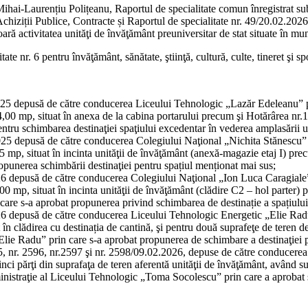
ai-Laurențiu Polițeanu, Raportul de specialitate comun înregistrat sub 
hiziții Publice, Contracte și Raportul de specialitate nr. 49/20.02.2026
ară activitatea unităţi de învăţământ preuniversitar de stat situate în mun
 nr. 6 pentru învăţământ, sănătate, ştiinţă, cultură, culte, tineret şi spo
2025 depusă de către conducerea Liceului Tehnologic „Lazăr Edeleanu” pri
14,00 mp, situat în anexa de la cabina portarului precum şi Hotărârea nr
tru schimbarea destinaţiei spaţiului excedentar în vederea amplasării 
025 depusă de către conducerea Colegiului Naţional „Nichita Stănescu” pr
,5 mp, situat în incinta unităţii de învăţământ (anexă-magazie etaj I) pr
opunerea schimbării destinaţiei pentru spațiul menționat mai sus;
26 depusă de către conducerea Colegiului Naţional „Ion Luca Caragiale” 
,00 mp, situat în incinta unităţii de învăţământ (clădire C2 – hol parter
care s-a aprobat propunerea privind schimbarea de destinație a spațiulu
26 depusă de către conducerea Liceului Tehnologic Energetic „Elie Radu”
t în clădirea cu destinația de cantină, şi pentru două suprafeţe de tere
Elie Radu” prin care s-a aprobat propunerea de schimbare a destinaţiei p
2595, nr. 2596, nr.2597 şi nr. 2598/09.02.2026, depuse de către conducer
inci părţi din suprafaţa de teren aferentă unităţii de învăţământ, având
istraţie al Liceului Tehnologic „Toma Socolescu” prin care a aprobat s