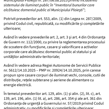
Municipiului Ploieşti nr. 267/06.08.2015
privind includerea
sistemului de iluminat public în “Inventarul bunurilor care
alcătuiesc domeniul public al Municipiului Ploieşti”
;
Potrivit prevederilor art. 553, alin. (1) din Legea nr. 287/2009,
privind Codul civil, republicată, cu modificările și completările
ulterioare;
Având în vedere prevederile art. 2, art. 3 şi art. 4 din Ordonanţa
de Guvern nr. 112/2000, cu privire la reglementarea procesului
de scoatere din funcţiune, casare şi valorificare a activelor
corporale care alcătuiesc domeniul public al statului şi al
unităţilor administrativ-teritoriale;
Având în vedere adresa Regiei Autonome de Servicii Publice
nr. 5612/14.10.2025 – PMP nr. 20924/14.10.2025, prin carese
propun spre casare corpuri de iluminat vechi, console, cutii de
distribuție, rețele subterane și aeriene de alimentare cu
energie electrică.
În temeiul prevederilor art. 129, alin. (1) și alin. (2), lit. c), art.
139, art. 196, alin. (1) lit. a), art. 286, art. 354 și ale art. 361 din
Ordonanța de urgență a Guvernului nr. 57/2019 privind Codul
administrativ, cu modificările și completările ulterioare;