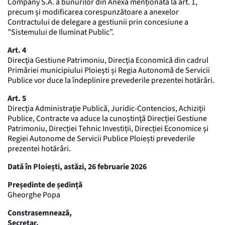
Company S.A. a bunurilor din Anexa menționată la art. 1,
precum și modificarea corespunzătoare a anexelor
Contractului de delegare a gestiunii prin concesiune a
”Sistemului de Iluminat Public”.
Art. 4
Direcţia Gestiune Patrimoniu, Direcţia Economică din cadrul
Primăriei municipiului Ploieşti și Regia Autonomă de Servicii
Publice vor duce la îndeplinire prevederile prezentei hotărâri.
Art. 5
Direcţia Administraţie Publică, Juridic-Contencios, Achiziţii
Publice, Contracte va aduce la cunoştinţă Direcției Gestiune
Patrimoniu, Direcției Tehnic Investiții, Direcției Economice și
Regiei Autonome de Servicii Publice Ploiești prevederile
prezentei hotărâri.
Dată în Ploiești, astăzi, 26 februarie 2026
Președinte de ședință
Gheorghe Popa
Constrasemnează,
Secretar,