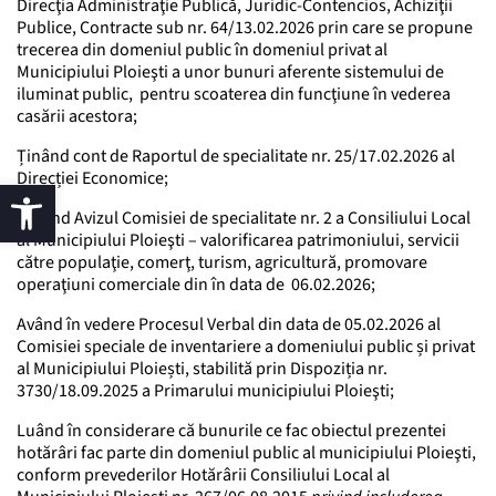
Direcţia Administraţie Publică, Juridic-Contencios, Achiziţii
Publice, Contracte sub nr. 64/13.02.2026 prin care se propune
trecerea din domeniul public în domeniul privat al
Municipiului Ploieşti a unor bunuri aferente sistemului de
iluminat public, pentru scoaterea din funcţiune în vederea
casării acestora;
Ținând cont de Raportul de specialitate nr. 25/17.02.2026 al
Direcției Economice;
Văzând Avizul Comisiei de specialitate nr. 2 a Consiliului Local
al Municipiului Ploieşti – valorificarea patrimoniului, servicii
către populaţie, comerţ, turism, agricultură, promovare
operaţiuni comerciale din în data de 06.02.2026;
Având în vedere Procesul Verbal din data de 05.02.2026 al
Comisiei speciale de inventariere a domeniului public și privat
al Municipiului Ploiești, stabilită prin Dispoziția nr.
3730/18.09.2025 a Primarului municipiului Ploieşti;
Luând în considerare că bunurile ce fac obiectul prezentei
hotărâri fac parte din domeniul public al municipiului Ploieşti,
conform prevederilor Hotărârii Consiliului Local al