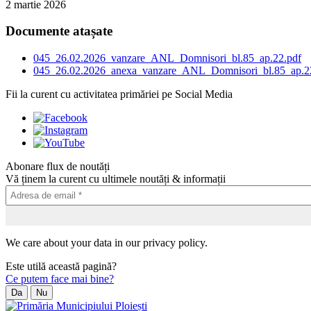
2 martie 2026
Documente atașate
045_26.02.2026_vanzare_ANL_Domnisori_bl.85_ap.22.pdf
045_26.02.2026_anexa_vanzare_ANL_Domnisori_bl.85_ap.2
Fii la curent cu activitatea primăriei pe Social Media
Abonare flux de noutăți
Vă ținem la curent cu ultimele noutăți & informații
We care about your data in our privacy policy.
Este utilă această pagină?
Ce putem face mai bine?
Da
Nu