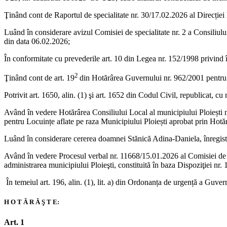
Ţinând cont de Raportul de specialitate nr. 30/17.02.2026 al Direcție
Luând în considerare avizul Comisiei de specialitate nr. 2 a Consiliulu
din data 06.02.2026;
În conformitate cu prevederile art. 10 din Legea nr. 152/1998 privind î
2
Ţinând cont de art. 19
din Hotărârea Guvernului nr. 962/2001 pentru p
Potrivit art. 1650, alin. (1) şi art. 1652 din Codul Civil, republicat, cu 
Având în vedere Hotărârea Consiliului Local al municipiului Ploiești n
pentru Locuințe aflate pe raza Municipiului Ploiești aprobat prin Hotăr
Luând în considerare cererea doamnei Stănică Adina-Daniela, înregistr
Având în vedere Procesul verbal nr. 11668/15.01.2026 al Comisiei de vân
administrarea municipiului Ploieşti, constituită în baza Dispoziţiei nr
În temeiul art. 196, alin. (1), lit. a) din Ordonanța de urgență a Guver
H O T Ă R Ă Ş T E:
Art. 1