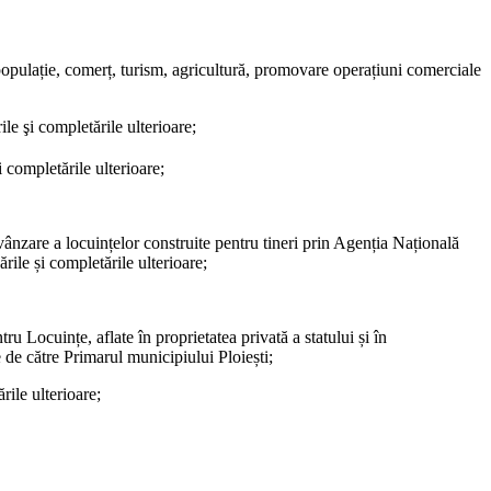
 populație, comerț, turism, agricultură, promovare operațiuni comerciale
le şi completările ulterioare;
 completările ulterioare;
nzare a locuințelor construite pentru tineri prin Agenția Națională
ile și completările ulterioare;
 Locuințe, aflate în proprietatea privată a statului și în
 de către Primarul municipiului Ploiești;
rile ulterioare;