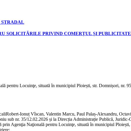
 STRADAL
U SOLICITĂRILE PRIVIND COMERȚUL ȘI PUBLICITATE
ală pentru Locuinţe, situată în municipiul Ploiești, str. Domnișori, nr. 9
localiRobert-Ionuț Vîscan, Valentin Marcu, Paul Palaș-Alexandru, Octa
niu sub nr. 35/12.02.2026 și la Direcția Administrație Publică, Juridic-
tă prin Agenţia Naţională pentru Locuinţe, situată în municipiul Ploiești,
riere;