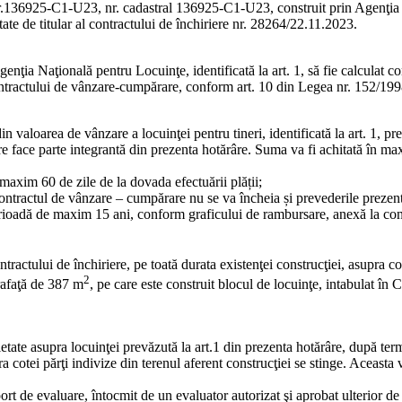
r.136925-C1-U23, nr. cadastral 136925-C1-U23, construit prin Agenţia Na
ate de titular al contractului de închiriere nr. 28264/22.11.2023.
enţia Naţională pentru Locuinţe, identificată la art. 1, să fie calculat c
 contractului de vânzare-cumpărare, conform art. 10 din Legea nr. 152/199
aloarea de vânzare a locuinţei pentru tineri, identificată la art. 1, p
e face parte integrantă din prezenta hotărâre. Suma va fi achitată în max
axim 60 de zile de la dovada efectuării plății;
, contractul de vânzare – cumpărare nu se va încheia și prevederile prezente
 perioadă de maxim 15 ani, conform graficului de rambursare, anexă la c
ontractului de închiriere, pe toată durata existenţei construcţiei, asupra 
2
prafaţă de 387 m
, pe care este construit blocul de locuinţe, intabulat în
etate asupra locuinţei prevăzută la art.1 din prezenta hotărâre, după ter
pra cotei părţi indivize din terenul aferent construcţiei se stinge. Aceasta 
aport de evaluare, întocmit de un evaluator autorizat şi aprobat ulterior de