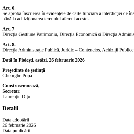
Art. 6.
Se aprobă înscrierea în evidenţele de carte funciară a interdicţiei de în
până la achiziţionarea terenului aferent acesteia.
Art. 7
Direcţia Gestiune Patrimoniu, Direcția Economică și Direcția Administra
Art. 8.
Direcția Administrație Publică, Juridic – Contencios, Achiziții Public
Dată în Ploiești, astăzi, 26 februarie 2026
Președinte de ședință
Gheorghe Popa
Constrasemnează,
Secretar,
Laurențiu Dițu
Detalii
Data adoptării
26 februarie 2026
Data publicării