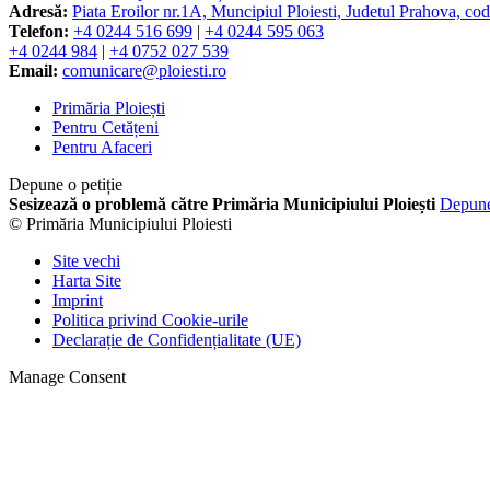
Adresă:
Piata Eroilor nr.1A, Muncipiul Ploiesti, Judetul Prahova, co
Telefon:
+4 0244 516 699
|
+4 0244 595 063
+4 0244 984
|
+4 0752 027 539
Email:
comunicare@ploiesti.ro
Primăria Ploiești
Pentru Cetățeni
Pentru Afaceri
Depune o petiție
Sesizează o problemă către Primăria Municipiului Ploiești
Depun
© Primăria Municipiului Ploiesti
Site vechi
Harta Site
Imprint
Politica privind Cookie-urile
Declarație de Confidențialitate (UE)
Manage Consent