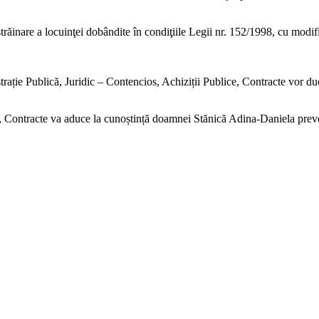
străinare a locuinţei dobândite în condiţiile Legii nr. 152/1998, cu modifi
ție Publică, Juridic – Contencios, Achiziții Publice, Contracte vor duce
e, Contracte va aduce la cunoștință doamnei Stănică Adina-Daniela preve