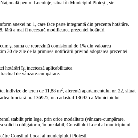
ţională pentru Locuinţe, situat în Municipiul Ploiești, str.
onform anexei nr. 1, care face parte integrantă din prezenta hotărâre.
8, fără a mai fi necesară modificarea prezentei hotărâri.
recum şi suma ce reprezintă comisionul de 1% din valoarea
im 30 de zile de la primirea notificării privind adoptarea prezentei
i hotărâri își încetează aplicabilitatea.
ontractual de vânzare-cumpărare.
2
cotei indivize de teren de 11,88 m
, aferentă apartamentului nr. 22, situat
 Cartea funciară nr. 136925, nr. cadastral 136925 a Municipiului
menul stabilit prin lege, prin orice modalitate (vânzare-cumpărare,
va solicita obligatoriu, în prealabil, Consiliului Local al municipiului
 către Consiliul Local al municipiului Ploiești.