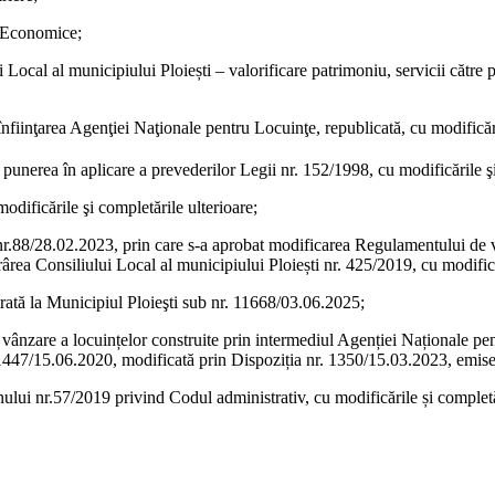
i Economice;
i Local al municipiului Ploiești – valorificare patrimoniu, servicii către
nfiinţarea Agenţiei Naţionale pentru Locuinţe, republicată, cu modificări
unerea în aplicare a prevederilor Legii nr. 152/1998, cu modificările şi
modificările şi completările ulterioare;
r.88/28.02.2023, prin care s-a aprobat modificarea Regulamentului de vâ
ârea Consiliului Local al municipiului Ploiești nr. 425/2019, cu modificăr
ată la Municipiul Ploieşti sub nr. 11668/03.06.2025;
zare a locuințelor construite prin intermediul Agenției Naționale pentru
. 1447/15.06.2020, modificată prin Dispoziția nr. 1350/15.03.2023, emise
nului nr.57/2019 privind Codul administrativ, cu modificările și completă