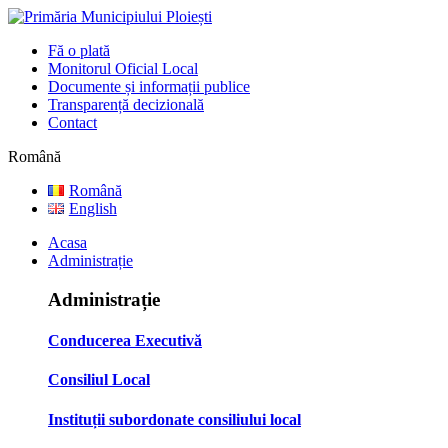
Fă o plată
Monitorul Oficial Local
Documente și informații publice
Transparență decizională
Contact
Română
Română
English
Acasa
Administrație
Administrație
Conducerea Executivă
Consiliul Local
Instituții subordonate consiliului local