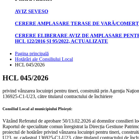
AVIZ SEVESO
CERERE AMPLASARE TERASE DE VARĂ/COMERȚ
CERERE ELIBERARE AVIZ DE AMPLASARE PENTR
HCL 122/2016 ȘI 95/2022, ACTUALIZATE
Pagina principală
Hotărâri ale Consiliului Local
HCL 045/2026
HCL 045/2026
privind vânzarea locuinţei pentru tineri, construită prin Agenţia Naţion
136925-C1-U23, către titularul contractului de închiriere
Consiliul Local al municipiului Ploiești:
Văzând Referatul de aprobare 50/13.02.2026 al domnilor consilieri 
Raportul de specialitate comun înregistrat la Direcția Gestiune Patrimo
proiectul de hotărâre privind vânzarea locuinţei pentru tineri, construi
U23, nr. cadastral 136925-C1-U23, către titularul contractului de închi