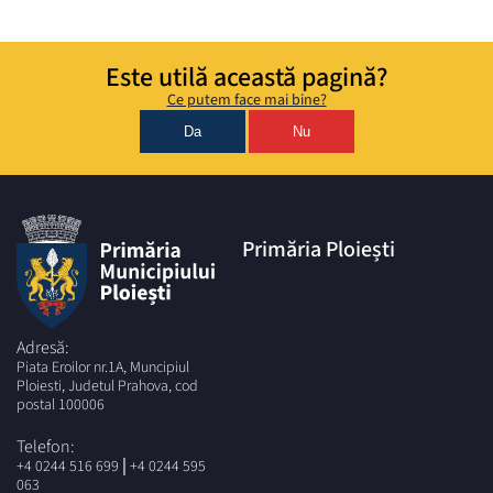
Este utilă această pagină?
Ce putem face mai bine?
Da
Nu
Primăria Ploiești
Adresă:
Piata Eroilor nr.1A, Muncipiul
Ploiesti, Judetul Prahova, cod
postal 100006
Telefon:
|
+4 0244 516 699
+4 0244 595
063