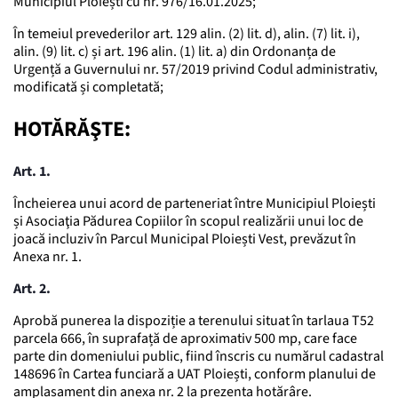
Municipiul Ploiești cu nr. 976/16.01.2025;
În temeiul prevederilor art. 129 alin. (2) lit. d), alin. (7) lit. i),
alin. (9) lit. c) și art. 196 alin. (1) lit. a) din Ordonanța de
Urgență a Guvernului nr. 57/2019 privind Codul administrativ,
modificată și completată;
HOTĂRĂŞTE:
Art. 1.
Încheierea unui acord de parteneriat între Municipiul Ploiești
și Asociaţia Pădurea Copiilor în scopul realizării unui loc de
joacă incluziv în Parcul Municipal Ploiești Vest, prevăzut în
Anexa nr. 1.
Art. 2.
Aprobă punerea la dispoziție a terenului situat în tarlaua T52
parcela 666, în suprafață de aproximativ 500 mp, care face
parte din domeniului public, fiind înscris cu numărul cadastral
148696 în Cartea funciară a UAT Ploiești, conform planului de
amplasament din anexa nr. 2 la prezenta hotărâre.