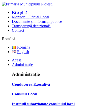
Fă o plată
Monitorul Oficial Local
Documente și informații publice
Transparență decizională
Contact
Română
Română
English
Acasa
Administrație
Administrație
Conducerea Executivă
Consiliul Local
Instituții subordonate consiliului local