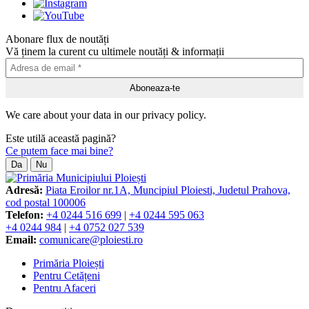
Abonare flux de noutăți
Vă ținem la curent cu ultimele noutăți & informații
We care about your data in our privacy policy.
Este utilă această pagină?
Ce putem face mai bine?
Da
Nu
Adresă:
Piata Eroilor nr.1A, Muncipiul Ploiesti, Judetul Prahova,
cod postal 100006
Telefon:
+4 0244 516 699
|
+4 0244 595 063
+4 0244 984
|
+4 0752 027 539
Email:
comunicare@ploiesti.ro
Primăria Ploiești
Pentru Cetățeni
Pentru Afaceri