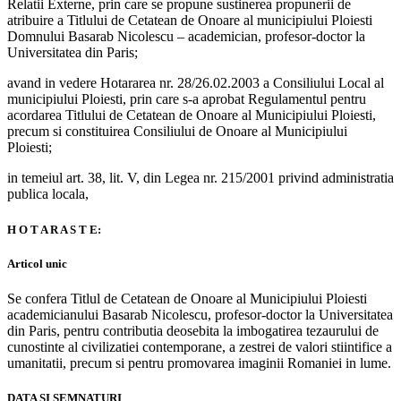
Relatii Externe, prin care se propune sustinerea propunerii de
atribuire a Titlului de Cetatean de Onoare al municipiului Ploiesti
Domnului Basarab Nicolescu – academician, profesor-doctor la
Universitatea din Paris;
avand in vedere Hotararea nr. 28/26.02.2003 a Consiliului Local al
municipiului Ploiesti, prin care s-a aprobat Regulamentul pentru
acordarea Titlului de Cetatean de Onoare al Municipiului Ploiesti,
precum si constituirea Consiliului de Onoare al Municipiului
Ploiesti;
in temeiul art. 38, lit. V, din Legea nr. 215/2001 privind administratia
publica locala,
H O T A R A S T E:
Articol unic
Se confera Titlul de Cetatean de Onoare al Municipiului Ploiesti
academicianului Basarab Nicolescu, profesor-doctor la Universitatea
din Paris, pentru contributia deosebita la imbogatirea tezaurului de
cunostinte al civilizatiei contemporane, a zestrei de valori stiintifice a
umanitatii, precum si pentru promovarea imaginii Romaniei in lume.
DATA SI SEMNATURI