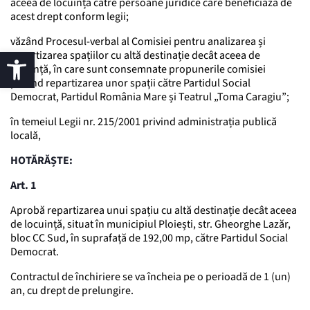
aceea de locuință către persoane juridice care beneficiază de
acest drept conform legii;
văzând Procesul-verbal al Comisiei pentru analizarea și
repartizarea spațiilor cu altă destinație decât aceea de
locuință, în care sunt consemnate propunerile comisiei
privind repartizarea unor spații către Partidul Social
Democrat, Partidul România Mare și Teatrul „Toma Caragiu”;
în temeiul Legii nr. 215/2001 privind administrația publică
locală,
HOTĂRĂȘTE:
Art. 1
Aprobă repartizarea unui spațiu cu altă destinație decât aceea
de locuință, situat în municipiul Ploiești, str. Gheorghe Lazăr,
bloc CC Sud, în suprafață de 192,00 mp, către Partidul Social
Democrat.
Contractul de închiriere se va încheia pe o perioadă de 1 (un)
an, cu drept de prelungire.