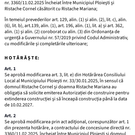
nr. 3360/11.02.2025 încheiat între Municipiul Ploieşti şi
Ristache Cornel căsătorit cu Ristache Mariana;
În temeiul prevederilor art. 129, alin. (1) și alin. (2), lit. c), alin.
(6), lit. b), art.139, alin. (1), art. 196, alin. (1), lit. a) și art. 362,
alin. (1) și alin. (2) coroborat cu alin. (3) din Ordonanța de
urgență a Guvernului nr. 57/2019 privind Codul Administrativ,
cu modificările și completările ulterioare;
H O T Ă R Ă Ș T E:
Art. 1
Se aprobă modificarea art. 3, lit. e) din Hotărârea Consiliului
Local al Municipiului Ploieşti nr. 33/30.01.2025, în sensul că
domnul Ristache Cornel şi doamna Ristache Mariana au
obligația să solicite emiterea Autorizației de construire pentru
extinderea construcției şi să înceapă construcția până la data
de 10.02.2027.
Art. 2
Se aprobă modificarea prin act adiţional, corespunzător art. 1
din prezenta hotărâre, a contractului de concesiune directă nr.
3360/11.02.2025, încheiat între Municipiul Ploieşti şi domnul