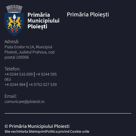
Primăria Ploiești
Adresă:
Piata Eroilor nr.1A, Muncipiul
Ploiesti, Judetul Prahova, cod
postal 100006
Telefon:
|
+4 0244 516 699
+4 0244 595
063
|
+4 0244 984
+4 0752 027 539
Email:
comunicare@ploiesti.ro
© Primăria Municipiului Ploiesti
Site vechi
Harta Site
Imprint
Politica privind Cookie-urile