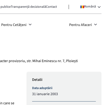
Română
 publice
Transparență decizională
Contact
Pentru Cetățeni
Pentru Afaceri
 provizoriu, str. Mihai Eminescu nr. 7, Ploiești
Detalii
Data adoptării
31 ianuarie 2003
in care se