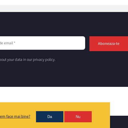
out your data in our privacy policy.
em face mai bine?
Da
Nu