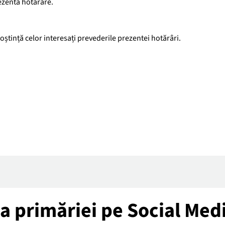
ezenta hotărâre.
ștință celor interesați prevederile prezentei hotărâri.
tea primăriei pe Social Med