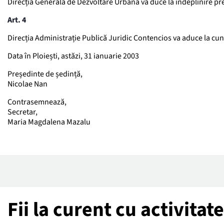
Direcția Generală de Dezvoltare Urbană va duce la îndeplinire pr
Art. 4
Direcția Administrație Publică Juridic Contencios va aduce la cuno
Data în Ploiești, astăzi, 31 ianuarie 2003
Președinte de ședință,
Nicolae Nan
Contrasemnează,
Secretar,
Maria Magdalena Mazalu
Fii la curent cu activita