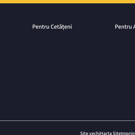
Pentru Cetățeni
Pentru 
Site vechi
Harta Site
Imprin