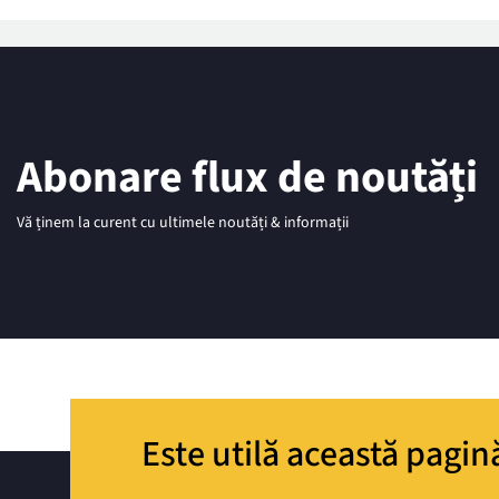
Abonare flux de noutăți
Vă ținem la curent cu ultimele noutăți & informații
Este utilă această pagin