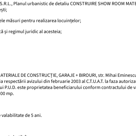
N S.R.L., Planul urbanistic de detaliu CONSTRUIRE SHOW ROOM MAT
ști;
nele măsuri pentru realizarea locuințelor;
 și regimul juridic al acesteia;
TERIALE DE CONSTRUCȚIE, GARAJE + BIROURI, str. Mihai Eminescu 
 respectării avizului din februarie 2003 al C.T.U.A.T. la faza autoriza
tui P.U.D. este proprietatea beneficiarului conform contractului de 
,00 mp.
valabilitate de 5 ani.