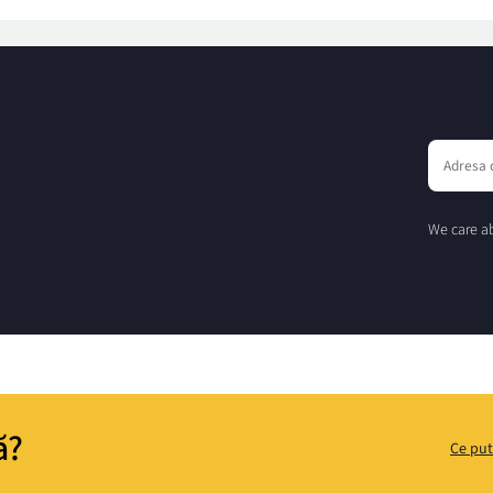
We care ab
ă?
Ce put