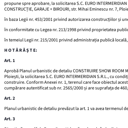
propune spre aprobare, la solicitarea S.C. EURO INTERMERIDIA
CONSTRUCȚIE, GARAJE + BIROURI, str. Mihai Eminescu nr. 7, Ploie
în baza Legii nr. 453/2001 privind autorizarea construcțiilor și u
în conformitate cu Legea nr. 213/1998 privind proprietatea publică
în temeiul Legii nr. 215/2001 privind administrația publică locală,
H O T Ă R Ă Ș T E:
Art. 1
Aprobă Planul urbanistic de detaliu CONSTRUIRE SHOW ROOM MA
Ploiești, la solicitarea S.C. EURO INTERMERIDIAN S.R.L., cu condiția
construire. Conform Anexei nr. 1, terenul care face obiectul aces
cumpărare autentificat sub nr. 2565/2000 și are suprafața de 460
Art. 2
Planul urbanistic de detaliu prevăzut la art. 1 va avea termenul de 
Art. 3