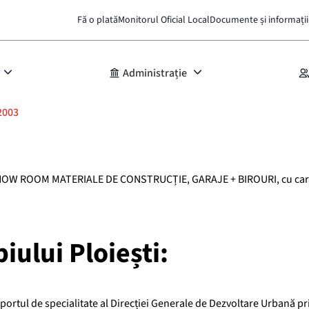
Fă o plată
Monitorul Oficial Local
Documente și informații
Administrație
2003
HOW ROOM MATERIALE DE CONSTRUCȚIE, GARAJE + BIROURI, cu caracter
iului Ploiești:
rtul de specialitate al Direcției Generale de Dezvoltare Urbană pr