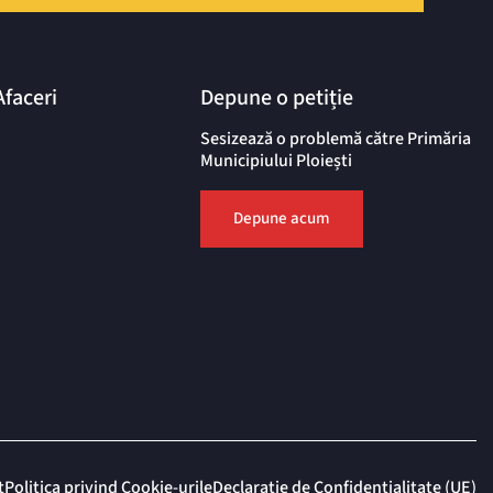
Afaceri
Depune o petiție
Sesizează o problemă către Primăria
Municipiului Ploiești
Depune acum
t
Politica privind Cookie-urile
Declarație de Confidențialitate (UE)