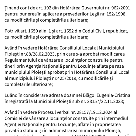
Ţinând cont de art. 192 din Hotărârea Guvernului nr. 962/2001
pentru punerea în aplicare a prevederilor Legii nr. 152/1998,
cu modificările şi completările ulterioare;
Potrivit art. 1650 alin. 1 şi art. 1652 din Codul Civil, republicat,
cu modificările şi completările ulterioare;
Având în vedere Hotărârea Consiliului Local al Municipiului
Ploiești nr.88/28.02.2023, prin care s-a aprobat modificarea
Regulamentului de vânzare a locuințelor construite pentru
tineri prin Agenția Națională pentru Locuințe aflate pe raza
municipiului Ploiești aprobat prin Hotărârea Consiliului Local
al municipiului Ploiești nr.425/2019, cu modificările și
completările ulterioare;
Luând în considerare adresa doamnei Blăgoi Eugenia-Cristina
înregistrată la Municipiul Ploieşti sub nr. 28157/22.11.2023;
Având în vedere Procesul verbal nr. 28157/19.12.2024 al
Comisiei de vânzare a locuințelor construite prin intermediul
Agenției Naționale pentru Locuințe, aflate în proprietatea
privată a statului și în administrarea municipiului Ploieşti,