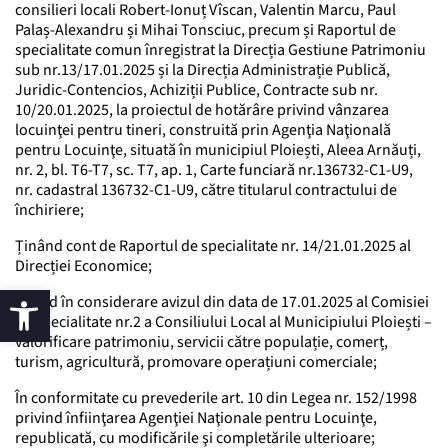
consilieri locali Robert-Ionuț Vîscan, Valentin Marcu, Paul
Palaș-Alexandru și Mihai Tonsciuc, precum și Raportul de
specialitate comun înregistrat la Direcția Gestiune Patrimoniu
sub nr.13/17.01.2025 și la Direcția Administrație Publică,
Juridic-Contencios, Achiziții Publice, Contracte sub nr.
10/20.01.2025, la proiectul de hotărâre privind vânzarea
locuinţei pentru tineri, construită prin Agenţia Naţională
pentru Locuinţe, situată în municipiul Ploiești, Aleea Arnăuți,
nr. 2, bl. T6-T7, sc. T7, ap. 1, Carte funciară nr.136732-C1-U9,
nr. cadastral 136732-C1-U9, către titularul contractului de
închiriere;
Ținând cont de Raportul de specialitate nr. 14/21.01.2025 al
Direcției Economice;
Luând în considerare avizul din data de 17.01.2025 al Comisiei
de specialitate nr.2 a Consiliului Local al Municipiului Ploiești –
valorificare patrimoniu, servicii către populație, comerț,
turism, agricultură, promovare operațiuni comerciale;
În conformitate cu prevederile art. 10 din Legea nr. 152/1998
privind înfiinţarea Agenţiei Naţionale pentru Locuinţe,
republicată, cu modificările şi completările ulterioare;