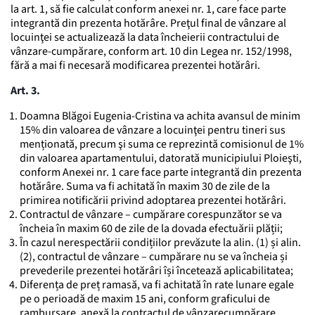
la art. 1, să fie calculat conform anexei nr. 1, care face parte
integrantă din prezenta hotărâre. Preţul final de vânzare al
locuinţei se actualizează la data încheierii contractului de
vânzare-cumpărare, conform art. 10 din Legea nr. 152/1998,
fără a mai fi necesară modificarea prezentei hotărâri.
Art. 3.
Doamna Blăgoi Eugenia-Cristina va achita avansul de minim
15% din valoarea de vânzare a locuinţei pentru tineri sus
menționată, precum şi suma ce reprezintă comisionul de 1%
din valoarea apartamentului, datorată municipiului Ploieşti,
conform Anexei nr. 1 care face parte integrantă din prezenta
hotărâre. Suma va fi achitată în maxim 30 de zile de la
primirea notificării privind adoptarea prezentei hotărâri.
Contractul de vânzare – cumpărare corespunzător se va
încheia în maxim 60 de zile de la dovada efectuării plății;
În cazul nerespectării condițiilor prevăzute la alin. (1) și alin.
(2), contractul de vânzare – cumpărare nu se va încheia și
prevederile prezentei hotărâri își încetează aplicabilitatea;
Diferența de preț ramasă, va fi achitată în rate lunare egale
pe o perioadă de maxim 15 ani, conform graficului de
rambursare, anexă la contractul de vânzarecumpărare.