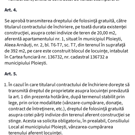
Art. 4.
Se aprobă transmiterea dreptului de folosinţă gratuită, către
titularul contractului de închiriere, pe toată durata existenţei
construcţiei, asupra cotei indivize de teren de 20,00 m2,
aferentă apartamentului nr. 1, situat în municipiul Ploiești,
Aleea Arnăuți, nr. 2, bl. T6-T7, sc. T7, din terenul în suprafaţă
de 392 m2, pe care este construit blocul de locuinţe, intabulat
în Cartea funciară nr. 136732, nr. cadastral 136732 a
municipiului Ploiești.
Art. 5.
În cazul în care titularul contractului de închiriere doreşte să
transmită dreptul de proprietate asupra locuinţei prevăzută
la art. 1 din prezenta hotărâre, după termenul stabilit prin
lege, prin orice modalitate (vânzare-cumpărare, donaţie,
contract de întreţinere, etc.), dreptul de folosinţă gratuită
asupra cotei părţi indivize din terenul aferent construcţiei se
stinge. Acesta va solicita obligatoriu, în prealabil, Consiliului
Local al municipiului Ploiești, vânzarea-cumpărarea
terenului aferent locuinţei.