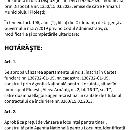
constituită în baza Dispoziţiei nr. 1447/15.06.2020, modificată
prin Dispoziția nr. 1350/15.03.2023, emise de către Primarul
Municipiului Ploiești;
În temeiul art. 196, alin. (1), lit. a) din Ordonanța de Urgență a
Guvernului nr.57/2019 privind Codul Administrativ, cu
modificările și completările ulterioare;
HOTĂRĂŞTE:
Art. 1.
Se aprobă vânzarea apartamentului nr. 1, înscris în Cartea
funciară nr. 136732-C1-U9, nr. cadastral 136732-C1-U9,
construit prin Agenţia Naţională pentru Locuinţe, situat în
municipiul Ploiești, Aleea Arnăuți, nr. 2, bl. T6-T7, sc. T7,
către doamna Blăgoi Eugenia-Cristina, în calitate de titular al
contractului de închiriere nr. 3260/15.02.2013.
Art. 2.
Aprobă ca prețul de vânzare a locuinței pentru tineri,
construită prin Agenţia Naţională pentru Locuinţe, identificată