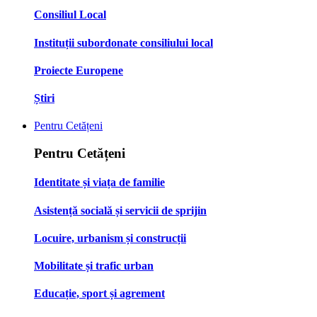
Consiliul Local
Instituții subordonate consiliului local
Proiecte Europene
Știri
Pentru Cetățeni
Pentru Cetățeni
Identitate și viața de familie
Asistență socială și servicii de sprijin
Locuire, urbanism și construcții
Mobilitate și trafic urban
Educație, sport și agrement