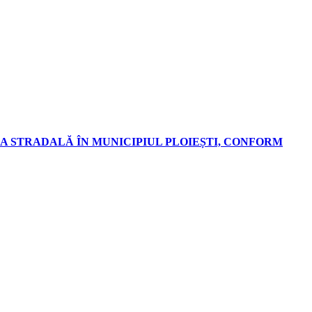
A STRADALĂ ÎN MUNICIPIUL PLOIEȘTI, CONFORM