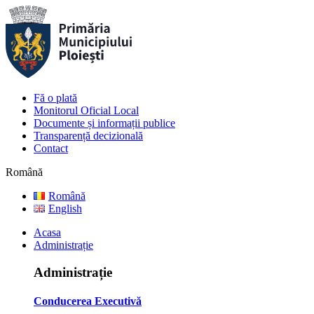
Fă o plată
Monitorul Oficial Local
Documente și informații publice
Transparență decizională
Contact
Română
Română
English
Acasa
Administrație
Administrație
Conducerea Executivă