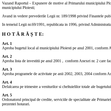
Vazand Raportul – Expunere de motive al Primarului municipiului Ploiest
municipiului Ploiesti;
Avand in vedere prevederile Legii nr. 189/1998 privind Finantele public
In temeiul Legii nr.69/1991, republicata in 1996, privind Administratia
H O T Ă R Ă Ș T E:
Art. 1
Aproba bugetul local al municipiului Ploiesti pe anul 2001, conform An
Art. 2
Aproba lista de investitii pe anul 2001 , conform Anexei nr. 2 care fac
Art. 3
Aproba programele de activitate pe anii 2002, 2003, 2004 conform Anex
Art. 4
Defalcarea pe trimestre a veniturilor si cheltuielilor totale ale bugetul
Art. 5
Ordonatorul principal de credite, serviciile de specialitate ale Primarie
prezentei hotarari.