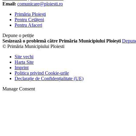
Email:
comunicare@ploiesti.ro
Primăria Ploiești
Pentru Cetățeni
Pentru Afaceri
Depune o petiție
Sesizează o problemă către Primăria Municipiului Ploiești
Depun
© Primăria Municipiului Ploiesti
Site vechi
Harta Site
Imprint
Politica privind Cookie-urile
Declarație de Confidențialitate (UE)
Manage Consent