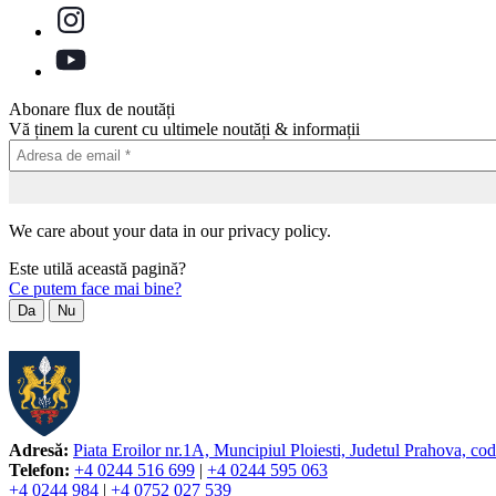
Abonare flux de noutăți
Vă ținem la curent cu ultimele noutăți & informații
We care about your data in our privacy policy.
Este utilă această pagină?
Ce putem face mai bine?
Da
Nu
Adresă:
Piata Eroilor nr.1A, Muncipiul Ploiesti, Judetul Prahova, co
Telefon:
+4 0244 516 699
|
+4 0244 595 063
+4 0244 984
|
+4 0752 027 539