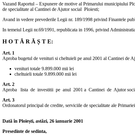
Vazand Raportul – Expunere de motive al Primarului municipiului Ploiest
de specialitate al Cantinei de Ajutor social Ploiesti;
Avand in vedere prevederile Legii nr. 189/1998 privind Finantele public
In temeiul Legii nr.69/1991, republicata in 1996, privind Administratia
H O T Ă R Ă Ș T E:
Art. 1
Aproba bugetul de venituri si cheltuieli pe anul 2001 al Cantinei de Aju
venituri totale 9.899.000 mii lei
cheltuieli totale 9.899.000 mii lei
Art. 2
Aproba lista de investitii pe anul 2001 a Cantinei de Ajutor social 
Art. 3
Ordonatorul principal de credite, serviciile de specialitate ale Primarie
Dată în Ploiești, astăzi, 26 ianuarie 2001
Presedinte de sedinta,