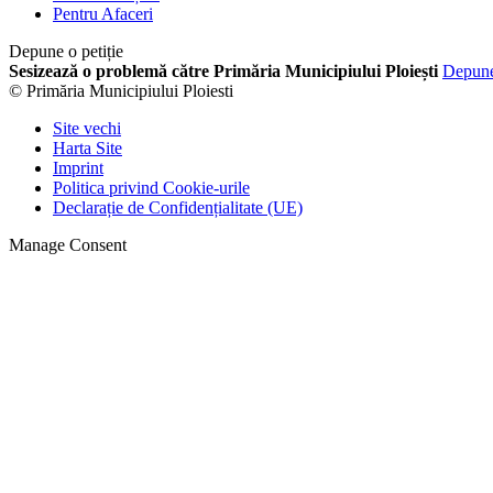
Pentru Afaceri
Depune o petiție
Sesizează o problemă către Primăria Municipiului Ploiești
Depun
© Primăria Municipiului Ploiesti
Site vechi
Harta Site
Imprint
Politica privind Cookie-urile
Declarație de Confidențialitate (UE)
Manage Consent