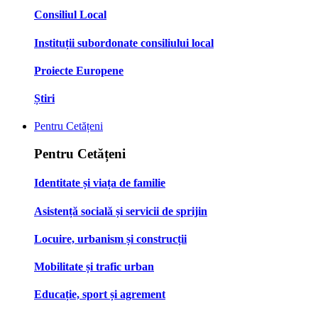
Consiliul Local
Instituții subordonate consiliului local
Proiecte Europene
Știri
Pentru Cetățeni
Pentru Cetățeni
Identitate și viața de familie
Asistență socială și servicii de sprijin
Locuire, urbanism și construcții
Mobilitate și trafic urban
Educație, sport și agrement