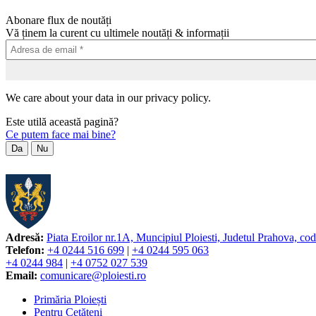
Abonare flux de noutăți
Vă ținem la curent cu ultimele noutăți & informații
We care about your data in our privacy policy.
Este utilă această pagină?
Ce putem face mai bine?
Da
Nu
Adresă:
Piata Eroilor nr.1A, Muncipiul Ploiesti, Judetul Prahova, co
Telefon:
+4 0244 516 699
|
+4 0244 595 063
+4 0244 984
|
+4 0752 027 539
Email:
comunicare@ploiesti.ro
Primăria Ploiești
Pentru Cetățeni