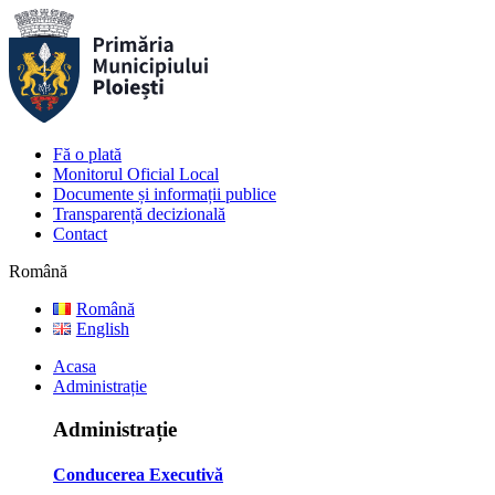
Fă o plată
Monitorul Oficial Local
Documente și informații publice
Transparență decizională
Contact
Română
Română
English
Acasa
Administrație
Administrație
Conducerea Executivă