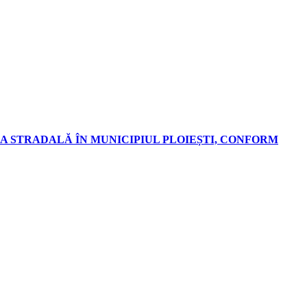
A STRADALĂ ÎN MUNICIPIUL PLOIEȘTI, CONFORM