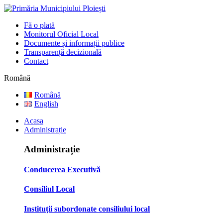
Fă o plată
Monitorul Oficial Local
Documente și informații publice
Transparență decizională
Contact
Română
Română
English
Acasa
Administrație
Administrație
Conducerea Executivă
Consiliul Local
Instituții subordonate consiliului local