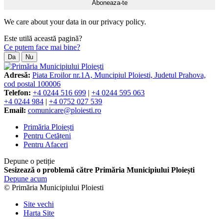
We care about your data in our privacy policy.
Este utilă această pagină?
Ce putem face mai bine?
Da
Nu
Adresă:
Piata Eroilor nr.1A, Muncipiul Ploiesti, Judetul Prahova,
cod postal 100006
Telefon:
+4 0244 516 699
|
+4 0244 595 063
+4 0244 984
|
+4 0752 027 539
Email:
comunicare@ploiesti.ro
Primăria Ploiești
Pentru Cetățeni
Pentru Afaceri
Depune o petiție
Sesizează o problemă către Primăria Municipiului Ploiești
Depune acum
© Primăria Municipiului Ploiesti
Site vechi
Harta Site