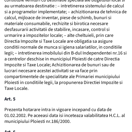
constituie venituri cu destinatie speciala ale bugetului local si
au urmatoarea destinatie : – intretinerea sistemului de calcul
si a programelor implementate; – achizitionarea de tehnica de
calcul, mijloace de inventar, piese de schimb, bunuri si
materiale consumabile, rechizite si birotica necesare
desfasurarii activitatii de stabilire, incasare, control si
urmarire a impozitelor locale; – alte cheltuieli, prin care
Directia Impozite si Taxe Locale are obligatia sa asigure
conditii normale de munca si igiena salariatilor, in conditiile
legii; – intretinerea imobilului din B-dul Independentei nr.16 si
a centrelor deschise in municipiul Ploiesti de catre Directia
Impozite si Taxe Locale; Achizitionarea de bunuri sau de
lucrari necesare acestei activitati se va face prin
compartimentele de specialitate ale Primariei municipiului
Ploiesti in conditiile legii, la propunerea Directiei Impozite si
Taxe Locale.
Art. 5
Prezenta hotarare intra in vigoare incepand cu data de
01.02.2002. Pe aceeasi data isi inceteaza valabilitatea H.C.L. al
municipiului Ploiesti nr.186/2000.