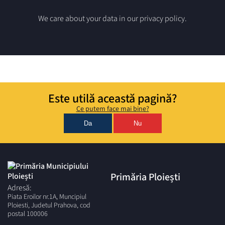
We care about your data in our privacy policy.
Este utilă această pagină?
Ce putem face mai bine?
Da
Nu
Primăria Ploiești
Adresă:
Piata Eroilor nr.1A, Muncipiul
Ploiesti, Judetul Prahova, cod
postal 100006