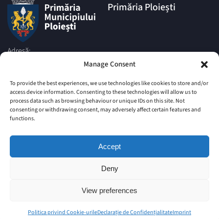
Primăria Ploiești
Adresă:
Piata Eroilor nr.1A, Muncipiul
Manage Consent
Ploiesti, Judetul Prahova, cod
postal 100006
To provide the best experiences, we use technologies like cookies to store and/or
access device information. Consenting to these technologies will allow us to
Telefon:
process data such as browsing behaviour or unique IDs on this site. Not
|
+4 0244 516 699
+4 0244 595
consenting or withdrawing consent, may adversely affect certain features and
063
|
functions.
+4 0244 984
+4 0752 027 539
Email:
Accept
comunicare@ploiesti.ro
Deny
© Primăria Municipiului Ploiesti
View preferences
Site vechi
Harta Site
Imprint
Politica privind Cookie-urile
Declarație de Confidențialitate (UE)
Politica privind Cookie-urile
Declarație de Confidențialitate
Imprint