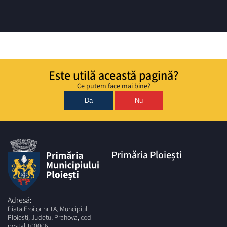
Este utilă această pagină?
Ce putem face mai bine?
Da
Nu
Primăria Ploiești
Adresă:
Piata Eroilor nr.1A, Muncipiul
Ploiesti, Judetul Prahova, cod
postal 100006