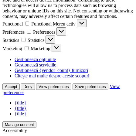
technologies will allow us to process data such as browsing
behaviour or unique IDs on this site. Not consenting or withdrawing
consent, may adversely affect certain features and functions.
Functional
Functional
Mereu activ
Preferences
Preferences
Statistics
Statistics
Marketing
Marketing
Gestionează opțiunile
Gestionează serviciile
Gestionează {vendor_count} furnizori
Citește mai multe despre aceste scopuri
View
Accept
Deny
View preferences
Save preferences
preferences
{title}
{title}
{title}
Manage consent
Accessibility