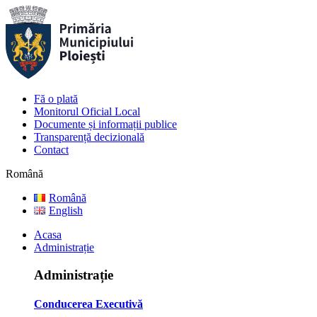
Fă o plată
Monitorul Oficial Local
Documente și informații publice
Transparență decizională
Contact
Română
Română
English
Acasa
Administrație
Administrație
Conducerea Executivă