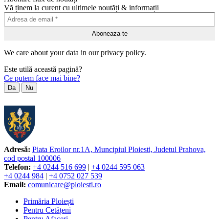
Vă ținem la curent cu ultimele noutăți & informații
We care about your data in our privacy policy.
Este utilă această pagină?
Ce putem face mai bine?
Da
Nu
Adresă:
Piata Eroilor nr.1A, Muncipiul Ploiesti, Judetul Prahova,
cod postal 100006
Telefon:
+4 0244 516 699
|
+4 0244 595 063
+4 0244 984
|
+4 0752 027 539
Email:
comunicare@ploiesti.ro
Primăria Ploiești
Pentru Cetățeni
Pentru Afaceri