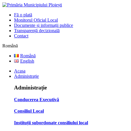
Fă o plată
Monitorul Oficial Local
Documente și informații publice
Transparență decizională
Contact
Română
Română
English
Acasa
Administrație
Administrație
Conducerea Executivă
Consiliul Local
Instituții subordonate consiliului local