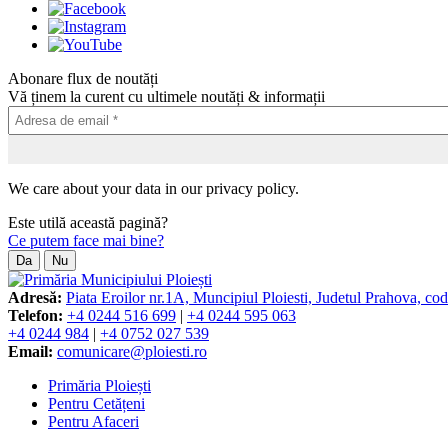
Abonare flux de noutăți
Vă ținem la curent cu ultimele noutăți & informații
We care about your data in our privacy policy.
Este utilă această pagină?
Ce putem face mai bine?
Da
Nu
Adresă:
Piata Eroilor nr.1A, Muncipiul Ploiesti, Judetul Prahova, co
Telefon:
+4 0244 516 699
|
+4 0244 595 063
+4 0244 984
|
+4 0752 027 539
Email:
comunicare@ploiesti.ro
Primăria Ploiești
Pentru Cetățeni
Pentru Afaceri