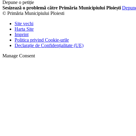
Depune o petiție
Sesizează o problemă către Primăria Municipiului Ploiești
Depun
© Primăria Municipiului Ploiesti
Site vechi
Harta Site
Imprint
Politica privind Cookie-urile
Declarație de Confidențialitate (UE)
Manage Consent