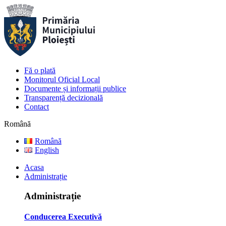
Fă o plată
Monitorul Oficial Local
Documente și informații publice
Transparență decizională
Contact
Română
Română
English
Acasa
Administrație
Administrație
Conducerea Executivă