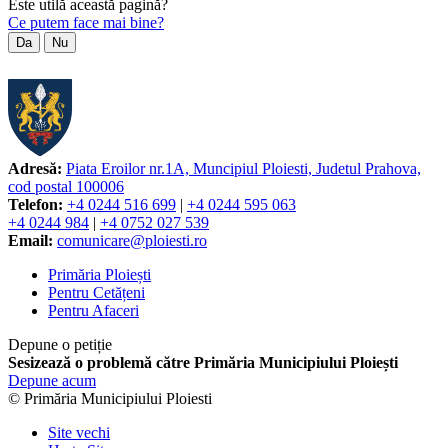
Este utilă această pagină?
Ce putem face mai bine?
Da
Nu
Adresă:
Piata Eroilor nr.1A, Muncipiul Ploiesti, Judetul Prahova,
cod postal 100006
Telefon:
+4 0244 516 699
|
+4 0244 595 063
+4 0244 984
|
+4 0752 027 539
Email:
comunicare@ploiesti.ro
Primăria Ploiești
Pentru Cetățeni
Pentru Afaceri
Depune o petiție
Sesizează o problemă către Primăria Municipiului Ploiești
Depune acum
© Primăria Municipiului Ploiesti
Site vechi