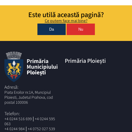
Este utilă această pagină?
Ce putem face mai bine?
Da
Nu
Primăria Ploiești
Adresă:
Piata Eroilor nr.1A, Muncipiul
Ploiesti, Judetul Prahova, cod
postal 100006
Telefon:
|
+4 0244 516 699
+4 0244 595
063
|
+4 0244 984
+4 0752 027 539