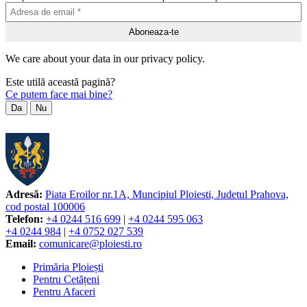
We care about your data in our privacy policy.
Este utilă această pagină?
Ce putem face mai bine?
Da
Nu
Adresă:
Piata Eroilor nr.1A, Muncipiul Ploiesti, Judetul Prahova,
cod postal 100006
Telefon:
+4 0244 516 699
|
+4 0244 595 063
+4 0244 984
|
+4 0752 027 539
Email:
comunicare@ploiesti.ro
Primăria Ploiești
Pentru Cetățeni
Pentru Afaceri