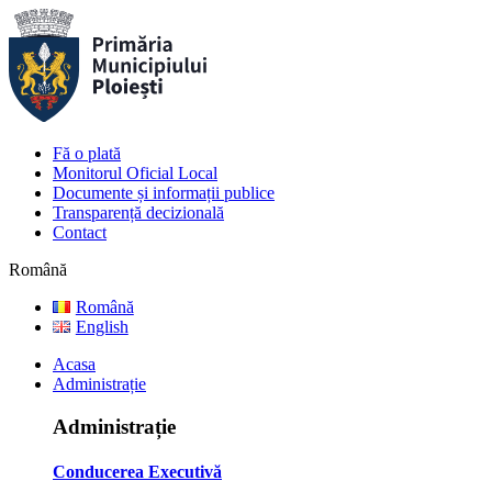
Fă o plată
Monitorul Oficial Local
Documente și informații publice
Transparență decizională
Contact
Română
Română
English
Acasa
Administrație
Administrație
Conducerea Executivă